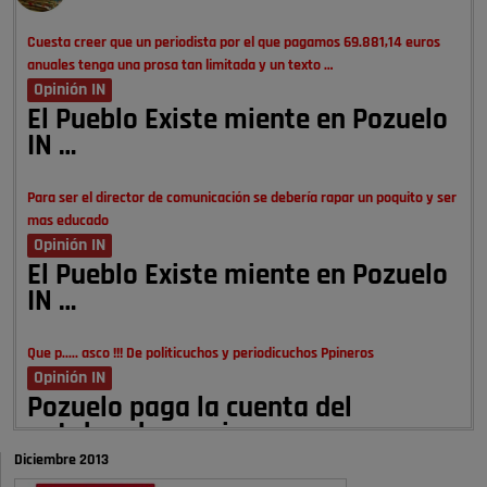
Cuesta creer que un periodista por el que pagamos 69.881,14 euros
anuales tenga una prosa tan limitada y un texto …
Opinión IN
El Pueblo Existe miente en Pozuelo
IN …
Para ser el director de comunicación se debería rapar un poquito y ser
mas educado
Opinión IN
El Pueblo Existe miente en Pozuelo
IN …
Que p..... asco !!! De politicuchos y periodicuchos Ppineros
Opinión IN
Pozuelo paga la cuenta del
autobombo: casi …
Diciembre 2013
Señora Alcaldesa Ud no ha vivido nunca en Pozuelo , pero yo si desde