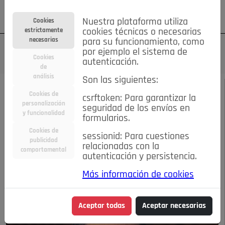
Su cuenta
Regístrese
¿Olvidó su contraseña?
Nuestra plataforma utiliza
Cookies
estrictamente
cookies técnicas o necesarias
necesarias
para su funcionamiento, como
por ejemplo el sistema de
Cookies
autenticación.
de
análisis
Son las siguientes:
DICIEMBRE 2013
/
ACTUALIDAD
Cookies de
csrftoken: Para garantizar la
personalización
seguridad de los envíos en
Adiós a Fernando
y funcionalidad
formularios.
Cookies de
sessionid: Para cuestiones
Argenta
publicidad
relacionadas con la
comportamental
autenticación y persistencia.
08-10-2014 1:53 p.m.
Más información de cookies
Aceptar todas
Aceptar necesarias