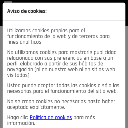
REVISTA
Aviso de cookies:
SECCIONES
Utilizamos cookies propias para el
funcionamiento de la web y de terceros para
fines analíticos.
No utilizamos cookies para mostrarle publicidad
relacionada con sus preferencias en base a un
descarga esta
perfil elaborado a partir de sus hábitos de
REVISTA
navegación (ni en nuestra web ni en sitios web
visitados).
Usted puede aceptar todas las cookies o sólo las
≡
NOTICIAS
necesarias para el funcionamiento del sitio web.
No se crean cookies no necesarias hasta haber
NOTICIAS
SERVICIOS DE INTERÉS
aceptado explícitamente.
TABLÓN DE ANUNCIOS
MIS ANUNCIOS
CONTACTO
Haga clic:
Política de cookies
para más
información.
NOSOTROS