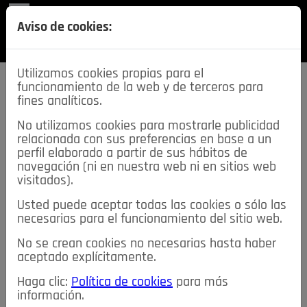
REVISTA
Aviso de cookies:
SECCIONES
Utilizamos cookies propias para el
funcionamiento de la web y de terceros para
fines analíticos.
No utilizamos cookies para mostrarle publicidad
relacionada con sus preferencias en base a un
descarga esta
perfil elaborado a partir de sus hábitos de
REVISTA
navegación (ni en nuestra web ni en sitios web
visitados).
Usted puede aceptar todas las cookies o sólo las
≡
NOTICIAS
necesarias para el funcionamiento del sitio web.
No se crean cookies no necesarias hasta haber
NOTICIAS
SERVICIOS DE INTERÉS
aceptado explícitamente.
TABLÓN DE ANUNCIOS
MIS ANUNCIOS
CONTACTO
Haga clic:
Política de cookies
para más
información.
NOSOTROS