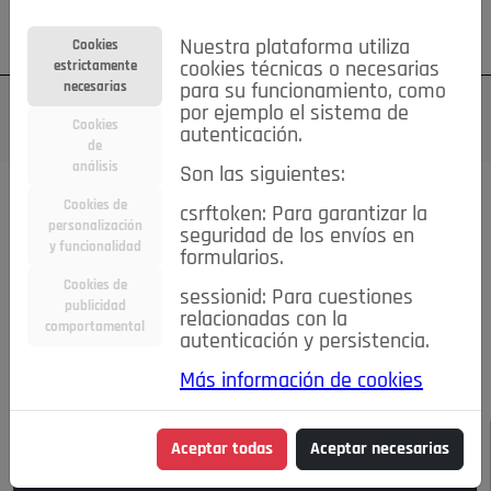
Su cuenta
Regístrese
¿Olvidó su contraseña?
Nuestra plataforma utiliza
Cookies
estrictamente
cookies técnicas o necesarias
necesarias
para su funcionamiento, como
por ejemplo el sistema de
Cookies
autenticación.
de
análisis
Son las siguientes:
Todas las noticias..
Cookies de
csrftoken: Para garantizar la
personalización
seguridad de los envíos en
#TePrestoMisOjos
Caridad
Ciencia&Tecnología
y funcionalidad
formularios.
Cultura
Deportes
Economía
Educación
Cookies de
Entretenimiento
España
Estilo de Vida
sessionid: Para cuestiones
publicidad
Internacional
Madrid
Opinión IN
Pozuelo de Alarcón
relacionadas con la
comportamental
autenticación y persistencia.
Pozuelo en imágenes
Salud
🔴 En Directo
Más información de cookies
JULIO-AGOSTO DE 2026
/
NOTICIAS
Aceptar todas
Aceptar necesarias
Escucha el audio de esta noticia: