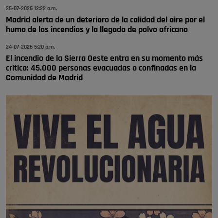
se va porke no tiene piscina 🤪🤪🤪
25-07-2026 12:22 a.m.
Pozuelo de Alarcón
Madrid alerta de un deterioro de la calidad del aire por el
humo de los incendios y la llegada de polvo africano
🔴 EXCLUSIVA | El comisario de la …
24-07-2026 5:20 p.m.
El incendio de la Sierra Oeste entra en su momento más
crítico: 45.000 personas evacuadas o confinadas en la
Comunidad de Madrid