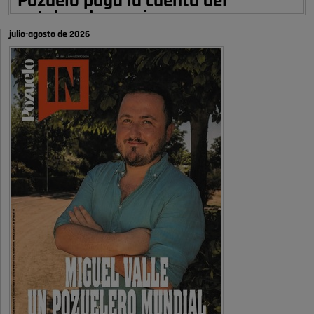
Pozuelo paga la cuenta del
autobombo: casi …
julio-agosto de 2026
Señora Alcaldesa Ud no ha vivido nunca en Pozuelo , pero yo si desde
hace más de 60 años , …
Pozuelo de Alarcón
Quejas por el deterioro de la
limpieza …
A ver si es posible que haya vivienda para familias con hijos y no
solamente jóvenes que no es tan …
Pozuelo de Alarcón
Pozuelo desbloquea
definitivamente Huerta Grande: las
obras …
Donde pueden inscribirse las personas empadronados en Pozuelo para
la vivienda asequible .
Pozuelo de Alarcón