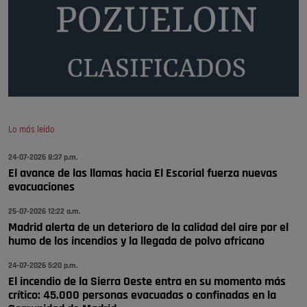
todos, no vamos a notar …
Pozuelo de Alarcón
🔴 EXCLUSIVA | El comisario de la …
A ver si llega alguno que de verdad le importe la seguridad de Pozuelo
Pozuelo de Alarcón
🔴 EXCLUSIVA | El comisario de la …
Lo más leído
Wayne Rooney era el comisario de pozuelo?
24-07-2026 8:37 p.m.
Pozuelo de Alarcón
El avance de las llamas hacia El Escorial fuerza nuevas
🔴 EXCLUSIVA | El comisario de la …
evacuaciones
25-07-2026 12:22 a.m.
Madrid alerta de un deterioro de la calidad del aire por el
humo de los incendios y la llegada de polvo africano
24-07-2026 5:20 p.m.
El incendio de la Sierra Oeste entra en su momento más
crítico: 45.000 personas evacuadas o confinadas en la