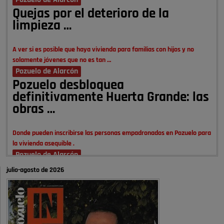
Pozuelo de Alarcón
Quejas por el deterioro de la
limpieza …
A ver si es posible que haya vivienda para familias con hijos y no
solamente jóvenes que no es tan …
Pozuelo de Alarcón
Pozuelo desbloquea
definitivamente Huerta Grande: las
obras …
Donde pueden inscribirse las personas empadronados en Pozuelo para
la vivienda asequible .
Pozuelo de Alarcón
Pozuelo desbloquea
julio-agosto de 2026
definitivamente Huerta Grande: las
obras …
También pienso que si no fuéramos tan sucios no haría falta denunciar