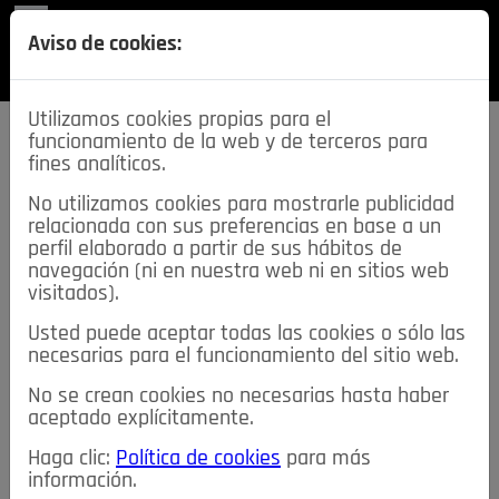
REVISTA
Aviso de cookies:
SECCIONES
Utilizamos cookies propias para el
funcionamiento de la web y de terceros para
fines analíticos.
No utilizamos cookies para mostrarle publicidad
relacionada con sus preferencias en base a un
descarga esta
perfil elaborado a partir de sus hábitos de
REVISTA
navegación (ni en nuestra web ni en sitios web
visitados).
Usted puede aceptar todas las cookies o sólo las
≡
NOTICIAS
necesarias para el funcionamiento del sitio web.
No se crean cookies no necesarias hasta haber
NOTICIAS
SERVICIOS DE INTERÉS
aceptado explícitamente.
TABLÓN DE ANUNCIOS
MIS ANUNCIOS
CONTACTO
Haga clic:
Política de cookies
para más
información.
NOSOTROS