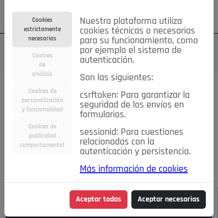
Su cuenta
Regístrese
¿Olvidó su contraseña?
Nuestra plataforma utiliza
Cookies
estrictamente
cookies técnicas o necesarias
necesarias
para su funcionamiento, como
por ejemplo el sistema de
Cookies
autenticación.
de
análisis
Son las siguientes:
Todas las noticias..
Cookies de
csrftoken: Para garantizar la
personalización
seguridad de los envíos en
#TePrestoMisOjos
Caridad
Ciencia&Tecnología
y funcionalidad
formularios.
Cultura
Deportes
Economía
Educación
Cookies de
Entretenimiento
España
Estilo de Vida
sessionid: Para cuestiones
publicidad
Internacional
Madrid
Opinión IN
Pozuelo de Alarcón
relacionadas con la
comportamental
autenticación y persistencia.
Pozuelo en imágenes
Salud
🔴 En Directo
Más información de cookies
JULIO-AGOSTO DE 2026
/
NOTICIAS
Aceptar todas
Aceptar necesarias
Escucha el audio de esta noticia: