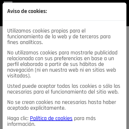
REVISTA
Aviso de cookies:
SECCIONES
Utilizamos cookies propias para el
funcionamiento de la web y de terceros para
fines analíticos.
No utilizamos cookies para mostrarle publicidad
relacionada con sus preferencias en base a un
descarga esta
perfil elaborado a partir de sus hábitos de
REVISTA
navegación (ni en nuestra web ni en sitios web
visitados).
Usted puede aceptar todas las cookies o sólo las
≡
NOTICIAS
necesarias para el funcionamiento del sitio web.
No se crean cookies no necesarias hasta haber
NOTICIAS
SERVICIOS DE INTERÉS
aceptado explícitamente.
TABLÓN DE ANUNCIOS
MIS ANUNCIOS
CONTACTO
Haga clic:
Política de cookies
para más
información.
NOSOTROS