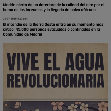
Pozuelo de Alarcón
Madrid alerta de un deterioro de la calidad del aire por el
humo de los incendios y la llegada de polvo africano
🔴 EXCLUSIVA | El comisario de la …
24-07-2026 5:20 p.m.
El incendio de la Sierra Oeste entra en su momento más
crítico: 45.000 personas evacuadas o confinadas en la
Comunidad de Madrid