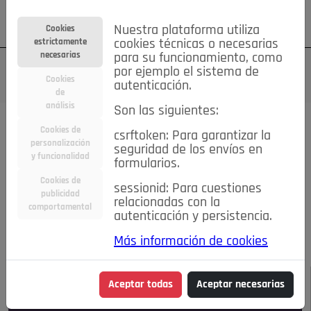
Su cuenta
Regístrese
¿Olvidó su contraseña?
Nuestra plataforma utiliza
Cookies
estrictamente
cookies técnicas o necesarias
necesarias
para su funcionamiento, como
por ejemplo el sistema de
Cookies
autenticación.
de
análisis
Son las siguientes:
Todas las noticias..
Cookies de
csrftoken: Para garantizar la
personalización
seguridad de los envíos en
#TePrestoMisOjos
Caridad
Ciencia&Tecnología
y funcionalidad
formularios.
Cultura
Deportes
Economía
Educación
Cookies de
Entretenimiento
España
Estilo de Vida
sessionid: Para cuestiones
publicidad
Internacional
Madrid
Opinión IN
Pozuelo de Alarcón
relacionadas con la
comportamental
autenticación y persistencia.
Pozuelo en imágenes
Salud
🔴 En Directo
Más información de cookies
JULIO-AGOSTO DE 2026
/
NOTICIAS
Aceptar todas
Aceptar necesarias
Escucha el audio de esta noticia: