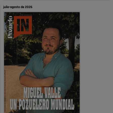
autobombo: casi …
julio-agosto de 2026
Señora Alcaldesa Ud no ha vivido nunca en Pozuelo , pero yo si desde
hace más de 60 años , …
Pozuelo de Alarcón
Quejas por el deterioro de la
limpieza …
A ver si es posible que haya vivienda para familias con hijos y no
solamente jóvenes que no es tan …
Pozuelo de Alarcón
Pozuelo desbloquea
definitivamente Huerta Grande: las
obras …
Donde pueden inscribirse las personas empadronados en Pozuelo para
la vivienda asequible .
Pozuelo de Alarcón
Pozuelo desbloquea