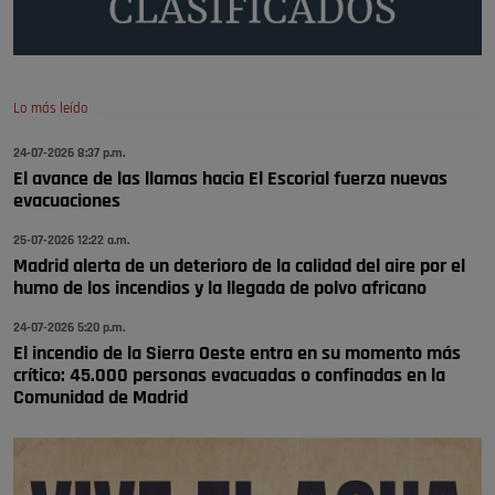
🔴 EXCLUSIVA | El comisario de la …
se va porke no tiene piscina 🤪🤪🤪
Pozuelo de Alarcón
Lo más leído
🔴 EXCLUSIVA | El comisario de la …
24-07-2026 8:37 p.m.
El avance de las llamas hacia El Escorial fuerza nuevas
Y ese quien es, apenas se ven patrullas en la estación, como si se van
evacuaciones
todos, no vamos a notar …
Pozuelo de Alarcón
25-07-2026 12:22 a.m.
🔴 EXCLUSIVA | El comisario de la …
Madrid alerta de un deterioro de la calidad del aire por el
humo de los incendios y la llegada de polvo africano
24-07-2026 5:20 p.m.
El incendio de la Sierra Oeste entra en su momento más
crítico: 45.000 personas evacuadas o confinadas en la
Comunidad de Madrid