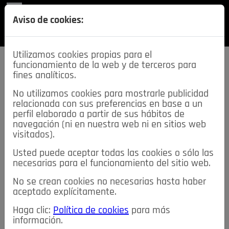
REVISTA
Aviso de cookies:
SECCIONES
Utilizamos cookies propias para el
funcionamiento de la web y de terceros para
fines analíticos.
No utilizamos cookies para mostrarle publicidad
relacionada con sus preferencias en base a un
descarga esta
perfil elaborado a partir de sus hábitos de
REVISTA
navegación (ni en nuestra web ni en sitios web
visitados).
Usted puede aceptar todas las cookies o sólo las
≡
NOTICIAS
necesarias para el funcionamiento del sitio web.
No se crean cookies no necesarias hasta haber
NOTICIAS
SERVICIOS DE INTERÉS
aceptado explícitamente.
TABLÓN DE ANUNCIOS
MIS ANUNCIOS
CONTACTO
Haga clic:
Política de cookies
para más
información.
NOSOTROS