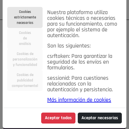
Su cuenta
Regístrese
¿Olvidó su contraseña?
Nuestra plataforma utiliza
Cookies
estrictamente
cookies técnicas o necesarias
necesarias
para su funcionamiento, como
por ejemplo el sistema de
Cookies
autenticación.
de
análisis
Son las siguientes:
Todas las noticias..
Cookies de
csrftoken: Para garantizar la
personalización
seguridad de los envíos en
#TePrestoMisOjos
Caridad
Ciencia&Tecnología
y funcionalidad
formularios.
Cultura
Deportes
Economía
Educación
Cookies de
Entretenimiento
España
Estilo de Vida
sessionid: Para cuestiones
publicidad
Internacional
Madrid
Opinión IN
Pozuelo de Alarcón
relacionadas con la
comportamental
autenticación y persistencia.
Pozuelo en imágenes
Salud
🔴 En Directo
Más información de cookies
JULIO-AGOSTO DE 2026
/
NOTICIAS
Aceptar todas
Aceptar necesarias
Escucha el audio de esta noticia: