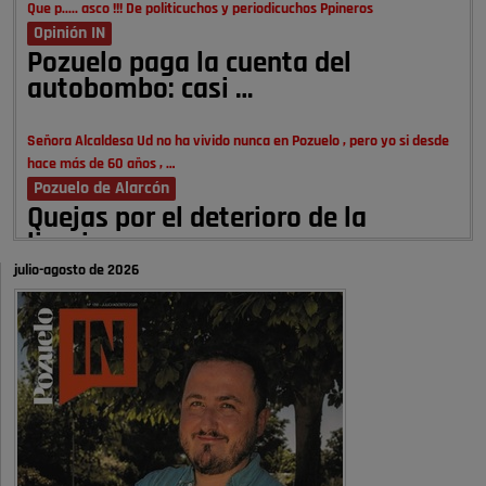
Que p..... asco !!! De politicuchos y periodicuchos Ppineros
Opinión IN
Pozuelo paga la cuenta del
autobombo: casi …
Señora Alcaldesa Ud no ha vivido nunca en Pozuelo , pero yo si desde
hace más de 60 años , …
Pozuelo de Alarcón
Quejas por el deterioro de la
limpieza …
julio-agosto de 2026
A ver si es posible que haya vivienda para familias con hijos y no
solamente jóvenes que no es tan …
Pozuelo de Alarcón
Pozuelo desbloquea
definitivamente Huerta Grande: las
obras …
Donde pueden inscribirse las personas empadronados en Pozuelo para