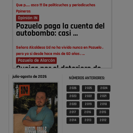
Que p..... asco !!! De politicuchos y periodicuchos
Ppineros
Opinión IN
Pozuelo paga la cuenta del
autobombo: casi …
Señora Alcaldesa Ud no ha vivido nunca en Pozuelo ,
pero yo si desde hace más de 60 años , …
Pozuelo de Alarcón
Quejas por el deterioro de
la limpieza …
julio-agosto de 2026
NÚMEROS ANTERIORES:
2 026
2 025
2 024
A ver si es posible que haya vivienda para familias con
hijos y no solamente jóvenes que no es tan …
2 023
2 022
2 021
Pozuelo de Alarcón
2 020
2 019
2 018
Pozuelo desbloquea
2 017
2 016
2 015
definitivamente Huerta
2 014
2 013
2 012
Grande: las obras …