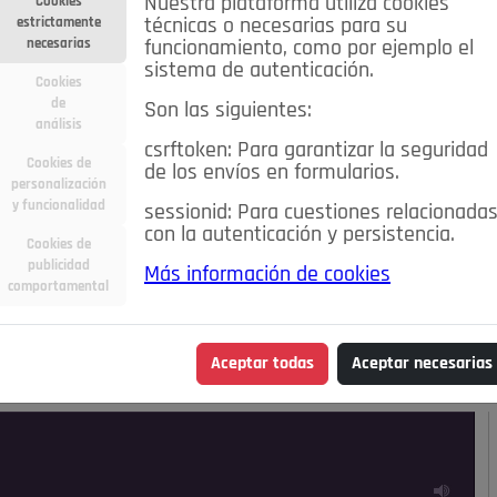
Nuestra plataforma utiliza cookies
Cookies
estrictamente
técnicas o necesarias para su
necesarias
funcionamiento, como por ejemplo el
sistema de autenticación.
Cookies
de
Son las siguientes:
análisis
csrftoken: Para garantizar la seguridad
Cookies de
de los envíos en formularios.
personalización
y funcionalidad
sessionid: Para cuestiones relacionada
con la autenticación y persistencia.
Cookies de
publicidad
Más información de cookies
ra
Deportes
Economía
Educación
comportamental
Madrid
Opinión IN
Pozuelo de Alarcón
Pozuelo en
Aceptar todas
Aceptar necesarias