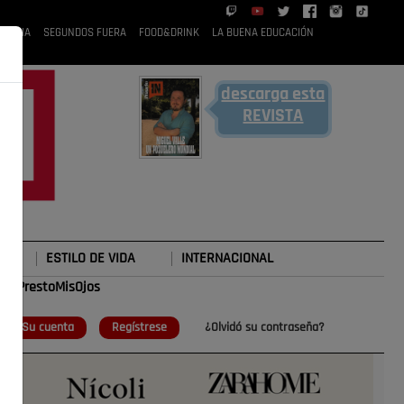
 RUBIA
SEGUNDOS FUERA
FOOD&DRINK
LA BUENA EDUCACIÓN
descarga esta
REVISTA
ESTILO DE VIDA
INTERNACIONAL
#TePrestoMisOjos
o
Su cuenta
Regístrese
¿Olvidó su contraseña?