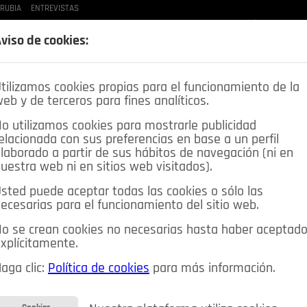
 RUBIA
ENTREVISTAS
LAS BUENAS MANERAS
LO QUE TE DIJE
SPLEEN DE POZUELO
CRÓNICAS DE UNA
viso de cookies:
tilizamos cookies propias para el funcionamiento de la
eb y de terceros para fines analíticos.
o utilizamos cookies para mostrarle publicidad
elacionada con sus preferencias en base a un perfil
laborado a partir de sus hábitos de navegación (ni en
uestra web ni en sitios web visitados).
sted puede aceptar todas las cookies o sólo las
DEPORTES
OPINIÓN IN
SALUD
🔴 EN DIRECTO
ecesarias para el funcionamiento del sitio web.
ia&Tecnología
Educación
Caridad
Pozuelo en imágenes
o se crean cookies no necesarias hasta haber aceptad
xplícitamente.
CIOS
MIS ANUNCIOS
CONTACTO
NOSOTROS
aga clic:
Política de cookies
para más información.