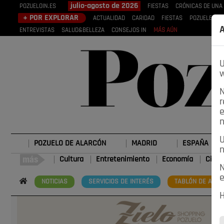
julio-agosto de 2026
POZUELOIN.ES
FIESTAS
CRÓNICAS DE UNA
+ POR EXPLORAR
ACTUALIDAD
CARIDAD
FIESTAS
POZUELEROS
A
ENTREVISTAS
SALUD&BELLEZA
CONSEJOS IN
MÁS AÚN
U
w
N
r
e
n
U
POZUELO DE ALARCÓN
MADRID
ESPAÑA
n
Cultura
Entretenimiento
Economía
Cienc
N
e
NOTICIAS
SERVICIOS DE INTERÉS
TABLÓN DE ANUN
H