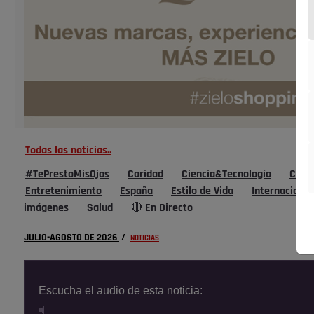
Todas las noticias..
#TePrestoMisOjos
Caridad
Ciencia&Tecnología
Cultu
Entretenimiento
España
Estilo de Vida
Internacional
imágenes
Salud
🔴 En Directo
JULIO-AGOSTO DE 2026
/
NOTICIAS
Escucha el audio de esta noticia: