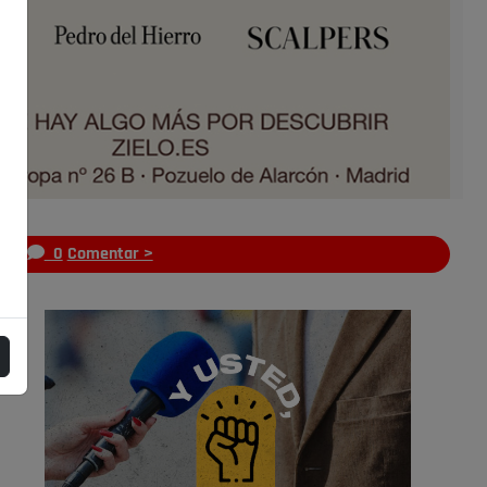
s
0
Comentar >