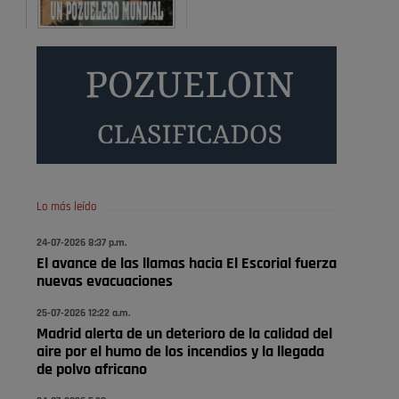
Donde pueden inscribirse las personas empadronados
en Pozuelo para la vivienda asequible .
Pozuelo de Alarcón
Pozuelo desbloquea
definitivamente Huerta
Grande: las obras …
También pienso que si no fuéramos tan sucios no haría
falta denunciar nada
Pozuelo de Alarcón
Lo más leído
Quejas por el deterioro de
24-07-2026 8:37 p.m.
la limpieza …
El avance de las llamas hacia El Escorial fuerza
nuevas evacuaciones
Será amigo de alguien importante...en el Congreso,
Senado, en la Policía o en la politica
25-07-2026 12:22 a.m.
Madrid alerta de un deterioro de la calidad del
Pozuelo de Alarcón
aire por el humo de los incendios y la llegada
🔴 EXCLUSIVA | El comisario
de polvo africano
de la …