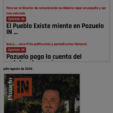
Para ser el director de comunicación se debería rapar un poquito y ser
mas educado
Opinión IN
El Pueblo Existe miente en Pozuelo
IN …
Que p..... asco !!! De politicuchos y periodicuchos Ppineros
Opinión IN
Pozuelo paga la cuenta del
autobombo: casi …
julio-agosto de 2026
Señora Alcaldesa Ud no ha vivido nunca en Pozuelo , pero yo si desde
hace más de 60 años , …
Pozuelo de Alarcón
Quejas por el deterioro de la
limpieza …
A ver si es posible que haya vivienda para familias con hijos y no