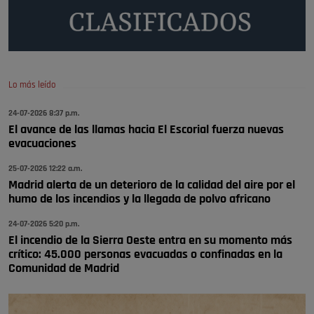
Será amigo de alguien importante...en el Congreso, Senado, en la
Policía o en la politica
Pozuelo de Alarcón
🔴 EXCLUSIVA | El comisario de la …
Lo más leído
😆Durán menos qué un caramelo en la puerta de un colegio 🍬
Pozuelo de Alarcón
24-07-2026 8:37 p.m.
El avance de las llamas hacia El Escorial fuerza nuevas
🔴 EXCLUSIVA | El comisario de la …
evacuaciones
se va porke no tiene piscina 🤪🤪🤪
25-07-2026 12:22 a.m.
Pozuelo de Alarcón
Madrid alerta de un deterioro de la calidad del aire por el
humo de los incendios y la llegada de polvo africano
🔴 EXCLUSIVA | El comisario de la …
24-07-2026 5:20 p.m.
El incendio de la Sierra Oeste entra en su momento más
crítico: 45.000 personas evacuadas o confinadas en la
Comunidad de Madrid