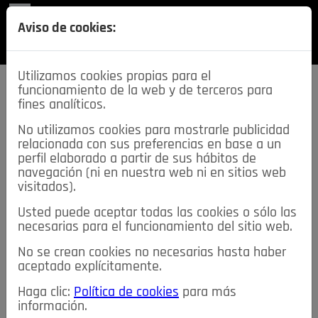
REVISTA
Aviso de cookies:
SECCIONES
Utilizamos cookies propias para el
funcionamiento de la web y de terceros para
fines analíticos.
No utilizamos cookies para mostrarle publicidad
relacionada con sus preferencias en base a un
descarga esta
perfil elaborado a partir de sus hábitos de
REVISTA
navegación (ni en nuestra web ni en sitios web
visitados).
Usted puede aceptar todas las cookies o sólo las
≡
NOTICIAS
necesarias para el funcionamiento del sitio web.
No se crean cookies no necesarias hasta haber
NOTICIAS
SERVICIOS DE INTERÉS
aceptado explícitamente.
TABLÓN DE ANUNCIOS
MIS ANUNCIOS
CONTACTO
Haga clic:
Política de cookies
para más
información.
NOSOTROS