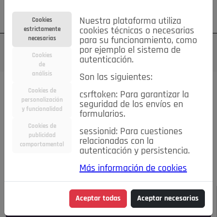
Su cuenta
Regístrese
¿Olvidó su contraseña?
Nuestra plataforma utiliza
Cookies
estrictamente
cookies técnicas o necesarias
necesarias
para su funcionamiento, como
por ejemplo el sistema de
Cookies
autenticación.
de
análisis
Son las siguientes:
Todas las noticias..
Cookies de
csrftoken: Para garantizar la
personalización
seguridad de los envíos en
#TePrestoMisOjos
Caridad
Ciencia&Tecnología
y funcionalidad
formularios.
Cultura
Deportes
Economía
Educación
Cookies de
Entretenimiento
España
Estilo de Vida
sessionid: Para cuestiones
publicidad
Internacional
Madrid
Opinión IN
Pozuelo de Alarcón
relacionadas con la
comportamental
autenticación y persistencia.
Pozuelo en imágenes
Salud
🔴 En Directo
Más información de cookies
JULIO-AGOSTO DE 2026
/
NOTICIAS
Aceptar todas
Aceptar necesarias
Escucha el audio de esta noticia: