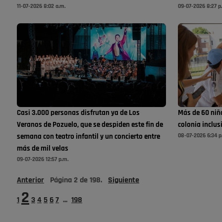
11-07-2026 8:02 a.m.
09-07-2026 8:27 p
Casi 3.000 personas disfrutan ya de Los
Más de 60 niño
Veranos de Pozuelo, que se despiden este fin de
colonia inclus
08-07-2026 6:34 p
semana con teatro infantil y un concierto entre
más de mil velas
09-07-2026 12:57 p.m.
Anterior
Página
2
de
198
.
Siguiente
2
1
3
4
5
6
7
...
198