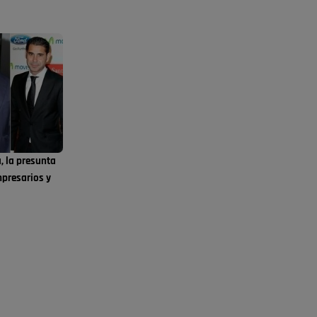
estación, como si se van todos, no vamos a
notar …
Pozuelo de Alarcón
🔴 EXCLUSIVA | El
comisario de la …
A ver si llega alguno que de verdad le importe la
seguridad de Pozuelo
Pozuelo de Alarcón
🔴 EXCLUSIVA | El
a, la presunta
comisario de la …
mpresarios y
Wayne Rooney era el comisario de pozuelo?
Pozuelo de Alarcón
🔴 EXCLUSIVA | El
comisario de la …