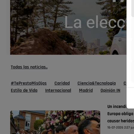
Todas las noticias..
#TePrestoMisOjos
Caridad
Ciencia&Tecnología
Cultu
Estilo de Vida
Internacional
Madrid
Opinión IN
Po
Un incendio en
Europa obliga 
causar herido
16-07-2026 2:27 p.