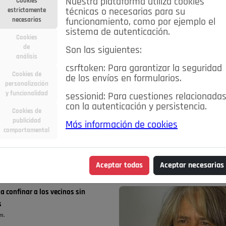
Nuestra plataforma utiliza cookies
Cookies
estrictamente
técnicas o necesarias para su
necesarias
funcionamiento, como por ejemplo el
sistema de autenticación.
Cookies
de
Son las siguientes:
análisis
csrftoken: Para garantizar la seguridad
Cookies de
de los envíos en formularios.
personalización
y funcionalidad
sessionid: Para cuestiones relacionada
con la autenticación y persistencia.
Cookies de
publicidad
Más información de cookies
comportamental
ra
Deportes
Economía
Educación
Entretenimiento
zuelo de Alarcón
Pozuelo en imágenes
Salud
🔴 En Directo
Aceptar todas
Aceptar necesarias
 una vivienda de la Avenida de
a confinar a los vecinos sin
s
m.