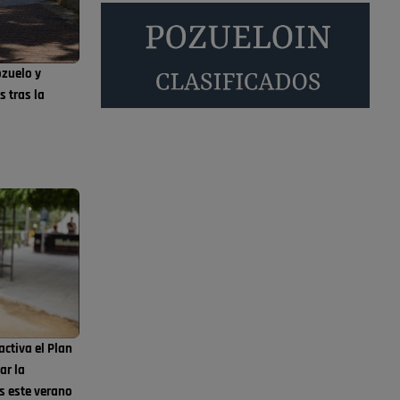
Será amigo de alguien importante...en el
Congreso, Senado, en la Policía o en la politica
Pozuelo de Alarcón
ozuelo y
🔴 EXCLUSIVA | El
 tras la
comisario de la …
😆Durán menos qué un caramelo en la puerta de
un colegio 🍬
Pozuelo de Alarcón
🔴 EXCLUSIVA | El
comisario de la …
se va porke no tiene piscina 🤪🤪🤪
Pozuelo de Alarcón
🔴 EXCLUSIVA | El
comisario de la …
activa el Plan
ar la
Y ese quien es, apenas se ven patrullas en la
s este verano