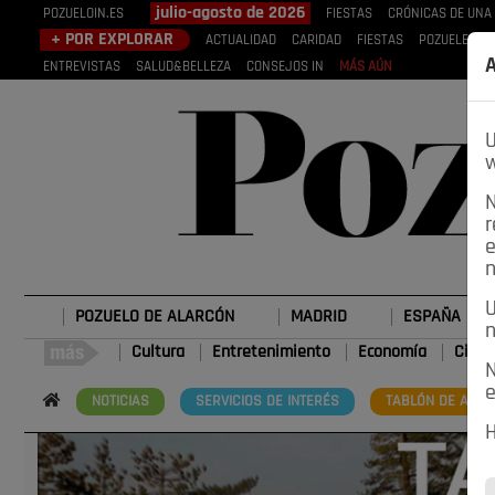
julio-agosto de 2026
POZUELOIN.ES
FIESTAS
CRÓNICAS DE UNA
+ POR EXPLORAR
ACTUALIDAD
CARIDAD
FIESTAS
POZUELEROS
A
ENTREVISTAS
SALUD&BELLEZA
CONSEJOS IN
MÁS AÚN
U
w
N
r
e
n
U
POZUELO DE ALARCÓN
MADRID
ESPAÑA
n
Cultura
Entretenimiento
Economía
Cienc
N
e
NOTICIAS
SERVICIOS DE INTERÉS
TABLÓN DE ANUN
H