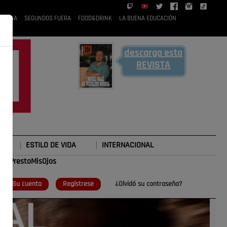
 RUBIA
SEGUNDOS FUERA
FOOD&DRINK
LA BUENA EDUCACIÓN
descarga esta
REVISTA
ESTILO DE VIDA
INTERNACIONAL
#TePrestoMisOjos
o
Su cuenta
Regístrese
¿Olvidó su contraseña?