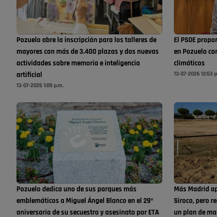
Pozuelo abre la inscripción para los talleres de
El PSOE propon
mayores con más de 3.400 plazas y dos nuevas
en Pozuelo co
actividades sobre memoria e inteligencia
climáticos
13-07-2026 12:53 p
artificial
13-07-2026 1:09 p.m.
Pozuelo dedica uno de sus parques más
Más Madrid ap
emblemáticos a Miguel Ángel Blanco en el 29º
Siroco, pero r
aniversario de su secuestro y asesinato por ETA
un plan de ma