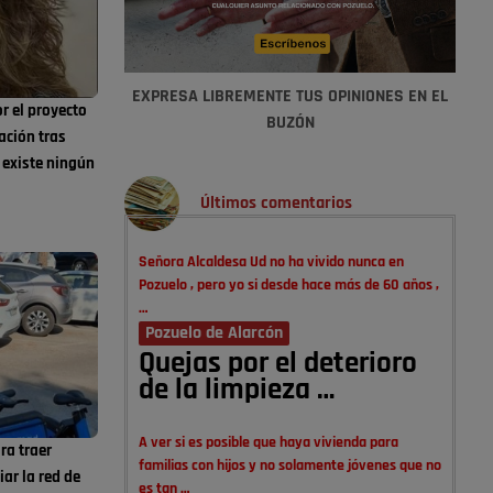
EXPRESA LIBREMENTE TUS OPINIONES EN EL
r el proyecto
BUZÓN
ación tras
 existe ningún
Últimos comentarios
Señora Alcaldesa Ud no ha vivido nunca en
Pozuelo , pero yo si desde hace más de 60 años ,
…
Pozuelo de Alarcón
Quejas por el deterioro
de la limpieza …
A ver si es posible que haya vivienda para
ra traer
familias con hijos y no solamente jóvenes que no
ar la red de
es tan …