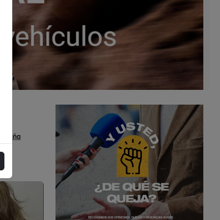
s
España