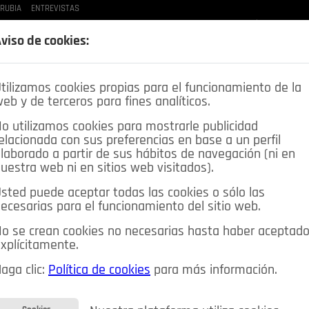
 RUBIA
ENTREVISTAS
LAS BUENAS MANERAS
LO QUE TE DIJE
SPLEEN DE POZUELO
CRÓNICAS DE UNA
viso de cookies:
tilizamos cookies propias para el funcionamiento de la
eb y de terceros para fines analíticos.
o utilizamos cookies para mostrarle publicidad
elacionada con sus preferencias en base a un perfil
laborado a partir de sus hábitos de navegación (ni en
uestra web ni en sitios web visitados).
sted puede aceptar todas las cookies o sólo las
DEPORTES
OPINIÓN IN
SALUD
🔴 EN DIRECTO
ecesarias para el funcionamiento del sitio web.
ia&Tecnología
Educación
Caridad
Pozuelo en imágenes
o se crean cookies no necesarias hasta haber aceptad
xplícitamente.
CIOS
MIS ANUNCIOS
CONTACTO
NOSOTROS
aga clic:
Política de cookies
para más información.