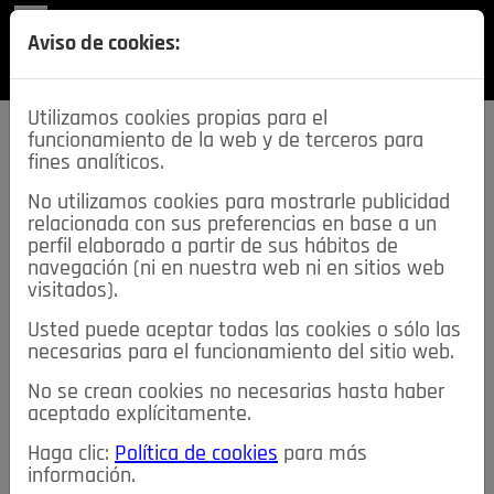
REVISTA
Aviso de cookies:
SECCIONES
Utilizamos cookies propias para el
funcionamiento de la web y de terceros para
fines analíticos.
No utilizamos cookies para mostrarle publicidad
relacionada con sus preferencias en base a un
descarga esta
perfil elaborado a partir de sus hábitos de
REVISTA
navegación (ni en nuestra web ni en sitios web
visitados).
Usted puede aceptar todas las cookies o sólo las
≡
NOTICIAS
necesarias para el funcionamiento del sitio web.
No se crean cookies no necesarias hasta haber
NOTICIAS
SERVICIOS DE INTERÉS
aceptado explícitamente.
TABLÓN DE ANUNCIOS
MIS ANUNCIOS
CONTACTO
Haga clic:
Política de cookies
para más
información.
NOSOTROS