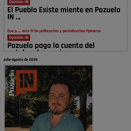
Opinión IN
El Pueblo Existe miente en Pozuelo
IN …
Que p..... asco !!! De politicuchos y periodicuchos Ppineros
Opinión IN
Pozuelo paga la cuenta del
autobombo: casi …
julio-agosto de 2026
Señora Alcaldesa Ud no ha vivido nunca en Pozuelo , pero yo si desde
hace más de 60 años , …
Pozuelo de Alarcón
Quejas por el deterioro de la
limpieza …
A ver si es posible que haya vivienda para familias con hijos y no
solamente jóvenes que no es tan …
Pozuelo de Alarcón
Pozuelo desbloquea