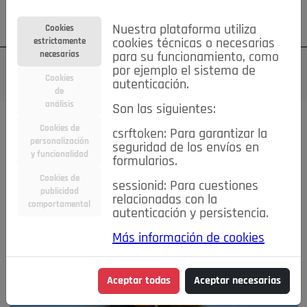
Su cuenta
Regístrese
¿Olvidó su contraseña?
Nuestra plataforma utiliza
Cookies
estrictamente
cookies técnicas o necesarias
necesarias
para su funcionamiento, como
por ejemplo el sistema de
Cookies
autenticación.
de
análisis
Son las siguientes:
Cookies de
Todas las noticias..
csrftoken: Para garantizar la
personalización
seguridad de los envíos en
y funcionalidad
formularios.
#TePrestoMisOjos
Caridad
Ciencia&Tecnología
Cookies de
Cultura
Deportes
Economía
Educación
sessionid: Para cuestiones
publicidad
relacionadas con la
Entretenimiento
España
Estilo de Vida
comportamental
autenticación y persistencia.
Internacional
Madrid
Opinión IN
Pozuelo de Alarcón
Pozuelo en imágenes
Salud
🔴 En Directo
Más información de cookies
Aceptar todas
Aceptar necesarias