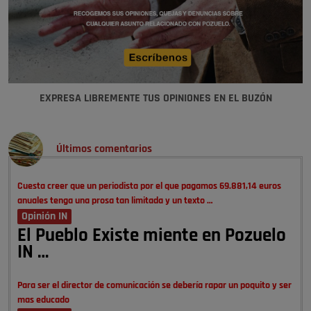
EXPRESA LIBREMENTE TUS OPINIONES EN EL BUZÓN
Últimos comentarios
Cuesta creer que un periodista por el que pagamos 69.881,14 euros
anuales tenga una prosa tan limitada y un texto …
Opinión IN
El Pueblo Existe miente en Pozuelo
IN …
Para ser el director de comunicación se debería rapar un poquito y ser
mas educado