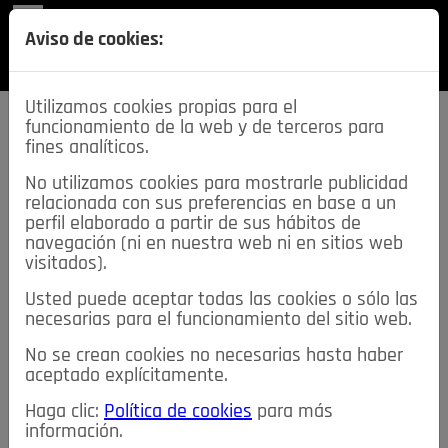
REVISTA
Aviso de cookies:
SECCIONES
Utilizamos cookies propias para el
funcionamiento de la web y de terceros para
fines analíticos.
No utilizamos cookies para mostrarle publicidad
relacionada con sus preferencias en base a un
descarga esta
perfil elaborado a partir de sus hábitos de
REVISTA
navegación (ni en nuestra web ni en sitios web
visitados).
Usted puede aceptar todas las cookies o sólo las
≡
NOTICIAS
necesarias para el funcionamiento del sitio web.
No se crean cookies no necesarias hasta haber
NOTICIAS
SERVICIOS DE INTERÉS
aceptado explícitamente.
TABLÓN DE ANUNCIOS
MIS ANUNCIOS
CONTACTO
Haga clic:
Política de cookies
para más
información.
NOSOTROS