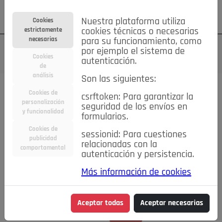
Su cuenta
Regístrese
¿Olvidó su contraseña?
Nuestra plataforma utiliza
Cookies
estrictamente
cookies técnicas o necesarias
necesarias
para su funcionamiento, como
por ejemplo el sistema de
Cookies
autenticación.
de
análisis
Son las siguientes:
Cookies de
csrftoken: Para garantizar la
TODAS
Deporte
Bicicletas
Deportes y Ocio
personalización
seguridad de los envíos en
y funcionalidad
formularios.
Empleo
Hogar
Electrodomésticos
Hogar y Jardín
Cookies de
sessionid: Para cuestiones
Inmobiliaria
Niños y Bebés
Construcción y Reformas
publicidad
relacionadas con la
comportamental
autenticación y persistencia.
Moda
Motor
Inmobiliaria
Accesorios
Ropa
Más información de cookies
Ocio
Coches
Motor y Accesorios
Motos
Otros
Cine, Libros y Música
Coleccionismo
Otros
Aceptar todas
Aceptar necesarias
Servicios
Tecnología
Empleo
Servicios