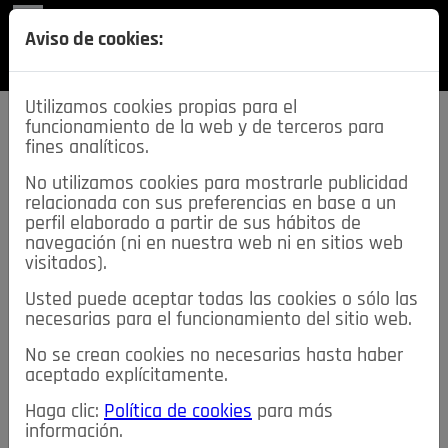
REVISTA
Aviso de cookies:
SECCIONES
Utilizamos cookies propias para el
funcionamiento de la web y de terceros para
fines analíticos.
No utilizamos cookies para mostrarle publicidad
relacionada con sus preferencias en base a un
descarga esta
perfil elaborado a partir de sus hábitos de
REVISTA
navegación (ni en nuestra web ni en sitios web
visitados).
Usted puede aceptar todas las cookies o sólo las
≡
NOTICIAS
necesarias para el funcionamiento del sitio web.
No se crean cookies no necesarias hasta haber
NOTICIAS
SERVICIOS DE INTERÉS
aceptado explícitamente.
TABLÓN DE ANUNCIOS
MIS ANUNCIOS
CONTACTO
Haga clic:
Política de cookies
para más
información.
NOSOTROS