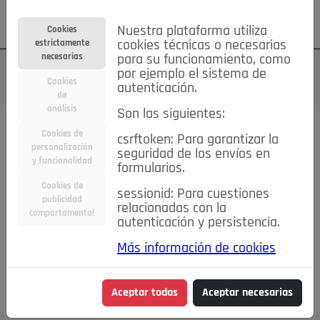
Su cuenta
Regístrese
¿Olvidó su contraseña?
Nuestra plataforma utiliza
Cookies
estrictamente
cookies técnicas o necesarias
necesarias
para su funcionamiento, como
por ejemplo el sistema de
Cookies
autenticación.
de
análisis
Son las siguientes:
Cookies de
csrftoken: Para garantizar la
TODAS
Deporte
Bicicletas
Deportes y Ocio
personalización
seguridad de los envíos en
y funcionalidad
formularios.
Empleo
Hogar
Electrodomésticos
Hogar y Jardín
Cookies de
sessionid: Para cuestiones
Inmobiliaria
Niños y Bebés
Construcción y Reformas
publicidad
relacionadas con la
comportamental
autenticación y persistencia.
Moda
Motor
Inmobiliaria
Accesorios
Ropa
Más información de cookies
Ocio
Coches
Motor y Accesorios
Motos
Otros
Cine, Libros y Música
Coleccionismo
Otros
Aceptar todas
Aceptar necesarias
Servicios
Tecnología
Empleo
Servicios