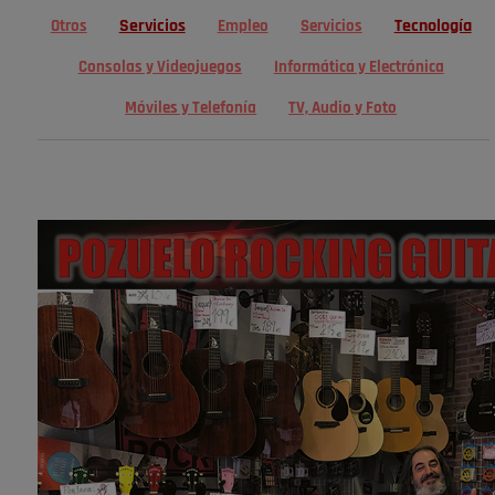
Servicios
Tecnología
Otros
Empleo
Servicios
Consolas y Videojuegos
Informática y Electrónica
Móviles y Telefonía
TV, Audio y Foto