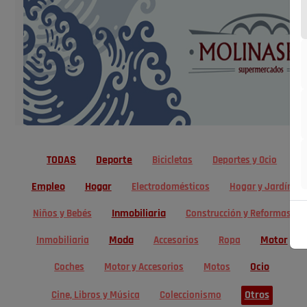
TODAS
Deporte
Bicicletas
Deportes y Ocio
Empleo
Hogar
Electrodomésticos
Hogar y Jardín
Inmobiliaria
Niños y Bebés
Construcción y Reformas
Moda
Motor
Inmobiliaria
Accesorios
Ropa
Ocio
Coches
Motor y Accesorios
Motos
Otros
Cine, Libros y Música
Coleccionismo