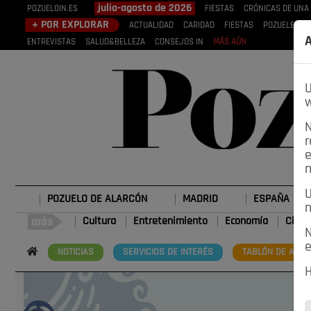
julio-agosto de 2026
POZUELOIN.ES
FIESTAS
CRÓNICAS DE UNA
+ POR EXPLORAR
ACTUALIDAD
CARIDAD
FIESTAS
POZUELEROS
A
ENTREVISTAS
SALUD&BELLEZA
CONSEJOS IN
MÁS AÚN
U
w
N
r
e
n
U
POZUELO DE ALARCÓN
MADRID
ESPAÑA
n
Cultura
Entretenimiento
Economía
Cienc
N
e
NOTICIAS
SERVICIOS DE INTERÉS
TABLÓN DE ANUN
H