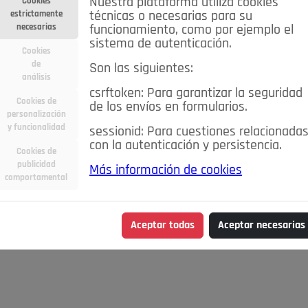
Nuestra plataforma utiliza cookies
Cookies
estrictamente
técnicas o necesarias para su
necesarias
funcionamiento, como por ejemplo el
sistema de autenticación.
Cookies
de
Son las siguientes:
análisis
csrftoken: Para garantizar la seguridad
Cookies de
de los envíos en formularios.
personalización
y funcionalidad
sessionid: Para cuestiones relacionada
con la autenticación y persistencia.
Cookies de
publicidad
Más información de cookies
comportamental
Aceptar todas
Aceptar necesarias