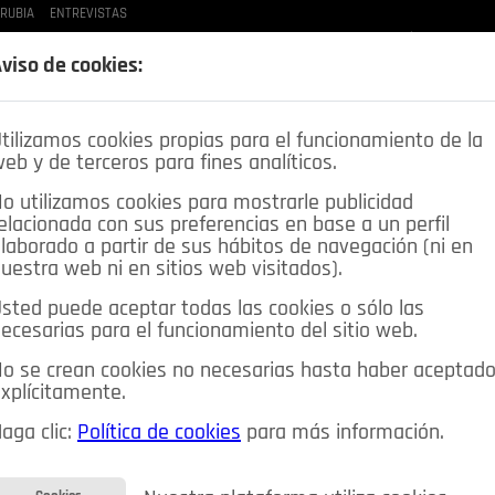
 RUBIA
ENTREVISTAS
LAS BUENAS MANERAS
LO QUE TE DIJE
SPLEEN DE POZUELO
CRÓNICAS DE UNA
viso de cookies:
tilizamos cookies propias para el funcionamiento de la
eb y de terceros para fines analíticos.
o utilizamos cookies para mostrarle publicidad
elacionada con sus preferencias en base a un perfil
laborado a partir de sus hábitos de navegación (ni en
uestra web ni en sitios web visitados).
sted puede aceptar todas las cookies o sólo las
DEPORTES
OPINIÓN IN
SALUD
🔴 EN DIRECTO
ecesarias para el funcionamiento del sitio web.
ia&Tecnología
Educación
Caridad
Pozuelo en imágenes
o se crean cookies no necesarias hasta haber aceptad
xplícitamente.
CIOS
MIS ANUNCIOS
CONTACTO
NOSOTROS
aga clic:
Política de cookies
para más información.