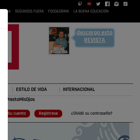
 RUBIA
SEGUNDOS FUERA
FOOD&DRINK
LA BUENA EDUCACIÓN
descarga esta
REVISTA
ESTILO DE VIDA
INTERNACIONAL
#TePrestoMisOjos
o
Su cuenta
Regístrese
¿Olvidó su contraseña?