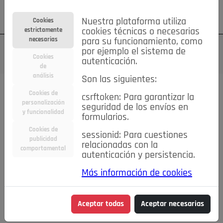
Su cuenta
Regístrese
¿Olvidó su contraseña?
Nuestra plataforma utiliza
Cookies
estrictamente
cookies técnicas o necesarias
necesarias
para su funcionamiento, como
por ejemplo el sistema de
Cookies
autenticación.
de
análisis
Son las siguientes:
Cookies de
csrftoken: Para garantizar la
TODAS
Deporte
Bicicletas
Deportes y Ocio
personalización
seguridad de los envíos en
y funcionalidad
formularios.
Empleo
Hogar
Electrodomésticos
Hogar y Jardín
Cookies de
sessionid: Para cuestiones
Inmobiliaria
Niños y Bebés
Construcción y Reformas
publicidad
relacionadas con la
comportamental
autenticación y persistencia.
Moda
Motor
Inmobiliaria
Accesorios
Ropa
Más información de cookies
Ocio
Coches
Motor y Accesorios
Motos
Otros
Cine, Libros y Música
Coleccionismo
Otros
Aceptar todas
Aceptar necesarias
Servicios
Tecnología
Empleo
Servicios