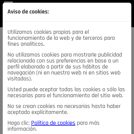
REVISTA
Aviso de cookies:
SECCIONES
Utilizamos cookies propias para el
funcionamiento de la web y de terceros para
fines analíticos.
No utilizamos cookies para mostrarle publicidad
relacionada con sus preferencias en base a un
descarga esta
perfil elaborado a partir de sus hábitos de
REVISTA
navegación (ni en nuestra web ni en sitios web
visitados).
Usted puede aceptar todas las cookies o sólo las
≡
NOTICIAS
necesarias para el funcionamiento del sitio web.
No se crean cookies no necesarias hasta haber
NOTICIAS
SERVICIOS DE INTERÉS
aceptado explícitamente.
TABLÓN DE ANUNCIOS
MIS ANUNCIOS
CONTACTO
Haga clic:
Política de cookies
para más
información.
NOSOTROS