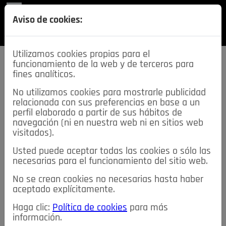
REVISTA
Aviso de cookies:
SECCIONES
Utilizamos cookies propias para el
funcionamiento de la web y de terceros para
fines analíticos.
No utilizamos cookies para mostrarle publicidad
relacionada con sus preferencias en base a un
descarga esta
perfil elaborado a partir de sus hábitos de
REVISTA
navegación (ni en nuestra web ni en sitios web
visitados).
Usted puede aceptar todas las cookies o sólo las
≡
NOTICIAS
necesarias para el funcionamiento del sitio web.
No se crean cookies no necesarias hasta haber
NOTICIAS
SERVICIOS DE INTERÉS
aceptado explícitamente.
TABLÓN DE ANUNCIOS
MIS ANUNCIOS
CONTACTO
Haga clic:
Política de cookies
para más
información.
NOSOTROS