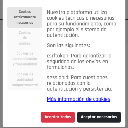
Su cuenta
Regístrese
¿Olvidó su contraseña?
Nuestra plataforma utiliza
Cookies
estrictamente
cookies técnicas o necesarias
necesarias
para su funcionamiento, como
por ejemplo el sistema de
Cookies
autenticación.
de
análisis
Son las siguientes:
Cookies de
csrftoken: Para garantizar la
TODAS
Deporte
Bicicletas
Deportes y Ocio
personalización
seguridad de los envíos en
y funcionalidad
formularios.
Empleo
Hogar
Electrodomésticos
Hogar y Jardín
Cookies de
sessionid: Para cuestiones
Inmobiliaria
Niños y Bebés
Construcción y Reformas
publicidad
relacionadas con la
comportamental
autenticación y persistencia.
Moda
Motor
Inmobiliaria
Accesorios
Ropa
Más información de cookies
Ocio
Coches
Motor y Accesorios
Motos
Otros
Cine, Libros y Música
Coleccionismo
Otros
Aceptar todas
Aceptar necesarias
Servicios
Tecnología
Empleo
Servicios