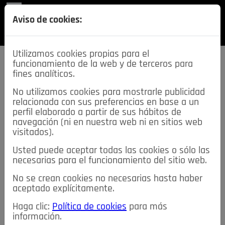
REVISTA
Aviso de cookies:
SECCIONES
Utilizamos cookies propias para el
funcionamiento de la web y de terceros para
fines analíticos.
No utilizamos cookies para mostrarle publicidad
relacionada con sus preferencias en base a un
descarga esta
perfil elaborado a partir de sus hábitos de
REVISTA
navegación (ni en nuestra web ni en sitios web
visitados).
Usted puede aceptar todas las cookies o sólo las
≡
NOTICIAS
necesarias para el funcionamiento del sitio web.
No se crean cookies no necesarias hasta haber
NOTICIAS
SERVICIOS DE INTERÉS
aceptado explícitamente.
TABLÓN DE ANUNCIOS
MIS ANUNCIOS
CONTACTO
Haga clic:
Política de cookies
para más
información.
NOSOTROS