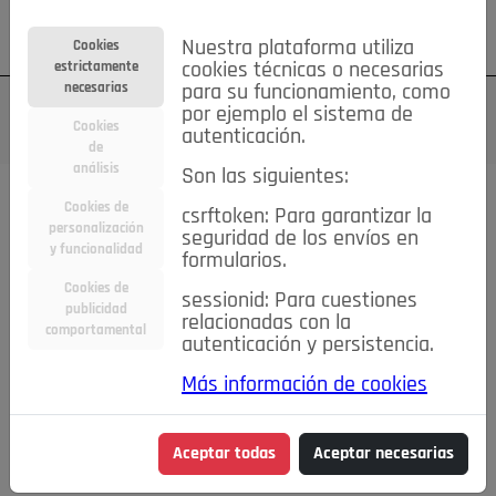
Su cuenta
Regístrese
¿Olvidó su contraseña?
Nuestra plataforma utiliza
Cookies
estrictamente
cookies técnicas o necesarias
necesarias
para su funcionamiento, como
por ejemplo el sistema de
Cookies
autenticación.
de
análisis
Son las siguientes:
Cookies de
csrftoken: Para garantizar la
TODAS
Deporte
Bicicletas
Deportes y Ocio
personalización
seguridad de los envíos en
y funcionalidad
formularios.
Empleo
Hogar
Electrodomésticos
Hogar y Jardín
Cookies de
sessionid: Para cuestiones
Inmobiliaria
Niños y Bebés
Construcción y Reformas
publicidad
relacionadas con la
comportamental
autenticación y persistencia.
Moda
Motor
Inmobiliaria
Accesorios
Ropa
Más información de cookies
Ocio
Coches
Motor y Accesorios
Motos
Otros
Cine, Libros y Música
Coleccionismo
Otros
Aceptar todas
Aceptar necesarias
Servicios
Tecnología
Empleo
Servicios