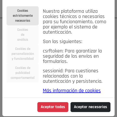
Su cuenta
Regístrese
¿Olvidó su contraseña?
Nuestra plataforma utiliza
Cookies
estrictamente
cookies técnicas o necesarias
necesarias
para su funcionamiento, como
por ejemplo el sistema de
Cookies
autenticación.
de
análisis
Son las siguientes:
Cookies de
csrftoken: Para garantizar la
TODAS
Deporte
Bicicletas
Deportes y Ocio
personalización
seguridad de los envíos en
y funcionalidad
formularios.
Empleo
Hogar
Electrodomésticos
Hogar y Jardín
Cookies de
sessionid: Para cuestiones
Inmobiliaria
Niños y Bebés
Construcción y Reformas
publicidad
relacionadas con la
comportamental
autenticación y persistencia.
Moda
Motor
Inmobiliaria
Accesorios
Ropa
Más información de cookies
Ocio
Coches
Motor y Accesorios
Motos
Otros
Cine, Libros y Música
Coleccionismo
Otros
Aceptar todas
Aceptar necesarias
Servicios
Tecnología
Empleo
Servicios