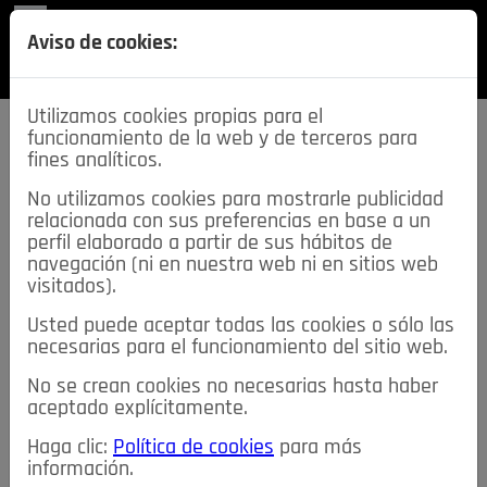
REVISTA
Aviso de cookies:
SECCIONES
Utilizamos cookies propias para el
funcionamiento de la web y de terceros para
fines analíticos.
No utilizamos cookies para mostrarle publicidad
relacionada con sus preferencias en base a un
descarga esta
perfil elaborado a partir de sus hábitos de
REVISTA
navegación (ni en nuestra web ni en sitios web
visitados).
Usted puede aceptar todas las cookies o sólo las
≡
NOTICIAS
necesarias para el funcionamiento del sitio web.
No se crean cookies no necesarias hasta haber
NOTICIAS
SERVICIOS DE INTERÉS
aceptado explícitamente.
TABLÓN DE ANUNCIOS
MIS ANUNCIOS
CONTACTO
Haga clic:
Política de cookies
para más
información.
NOSOTROS