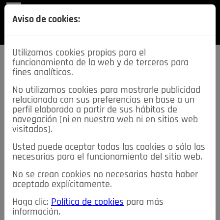
REVISTA
Aviso de cookies:
SECCIONES
Utilizamos cookies propias para el
funcionamiento de la web y de terceros para
fines analíticos.
No utilizamos cookies para mostrarle publicidad
relacionada con sus preferencias en base a un
descarga esta
perfil elaborado a partir de sus hábitos de
REVISTA
navegación (ni en nuestra web ni en sitios web
visitados).
Usted puede aceptar todas las cookies o sólo las
≡
NOTICIAS
necesarias para el funcionamiento del sitio web.
No se crean cookies no necesarias hasta haber
NOTICIAS
SERVICIOS DE INTERÉS
aceptado explícitamente.
TABLÓN DE ANUNCIOS
MIS ANUNCIOS
CONTACTO
Haga clic:
Política de cookies
para más
información.
NOSOTROS