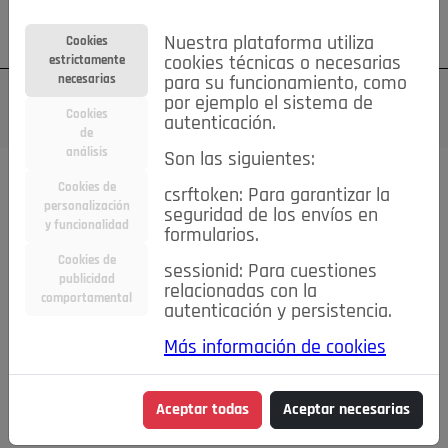
Su cuenta
Regístrese
¿Olvidó su contraseña?
Nuestra plataforma utiliza
Cookies
estrictamente
cookies técnicas o necesarias
necesarias
para su funcionamiento, como
por ejemplo el sistema de
Cookies
autenticación.
de
análisis
Son las siguientes:
Cookies de
csrftoken: Para garantizar la
TODAS
Deporte
Bicicletas
Deportes y Ocio
personalización
seguridad de los envíos en
y funcionalidad
formularios.
Empleo
Hogar
Electrodomésticos
Hogar y Jardín
Cookies de
sessionid: Para cuestiones
Inmobiliaria
Niños y Bebés
Construcción y Reformas
publicidad
relacionadas con la
comportamental
autenticación y persistencia.
Moda
Motor
Inmobiliaria
Accesorios
Ropa
Más información de cookies
Ocio
Coches
Motor y Accesorios
Motos
Otros
Cine, Libros y Música
Coleccionismo
Otros
Aceptar todas
Aceptar necesarias
Servicios
Tecnología
Empleo
Servicios