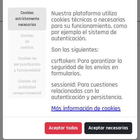
Su cuenta
Regístrese
¿Olvidó su contraseña?
Nuestra plataforma utiliza
Cookies
estrictamente
cookies técnicas o necesarias
necesarias
para su funcionamiento, como
por ejemplo el sistema de
Cookies
autenticación.
de
análisis
Son las siguientes:
Cookies de
csrftoken: Para garantizar la
TODAS
Deporte
Bicicletas
Deportes y Ocio
personalización
seguridad de los envíos en
y funcionalidad
formularios.
Empleo
Hogar
Electrodomésticos
Hogar y Jardín
Cookies de
sessionid: Para cuestiones
Inmobiliaria
Niños y Bebés
Construcción y Reformas
publicidad
relacionadas con la
comportamental
autenticación y persistencia.
Moda
Motor
Inmobiliaria
Accesorios
Ropa
Más información de cookies
Ocio
Coches
Motor y Accesorios
Motos
Otros
Cine, Libros y Música
Coleccionismo
Otros
Aceptar todas
Aceptar necesarias
Servicios
Tecnología
Empleo
Servicios