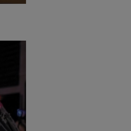
se va porke no tiene piscina 🤪🤪🤪
Pozuelo de Alarcón
🔴 EXCLUSIVA | El
comisario de la …
Y ese quien es, apenas se ven patrullas en la
estación, como si se van todos, no vamos a
notar …
Pozuelo de Alarcón
🔴 EXCLUSIVA | El
comisario de la …
A ver si llega alguno que de verdad le importe la
seguridad de Pozuelo
Pozuelo de Alarcón
🔴 EXCLUSIVA | El
comisario de la …