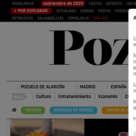
septiembre de 2023
POZUELOIN.ES
FIESTAS
DEPORTES
LAS 
+ POR EXPLORAR
ACTUALIDAD
CARIDAD
FIESTAS
POZUELEROS
A
ENTREVISTAS
SALUD&BELLEZA
CONSEJOS IN
MÁS AÚN
U
w
N
r
e
n
U
POZUELO DE ALARCÓN
MADRID
ESPAÑA
n
Cultura
Entretenimiento
Economía
Cienc
N
e
NOTICIAS
SERVICIOS DE INTERÉS
TABLÓN DE ANUN
H