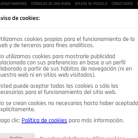
BUENAS MANERAS
CRÓNICAS DE UNA RUBIA
SPLEEN DE POZUELO
CONECTADOS
LAS BUENAS MANERAS
LO QUE TE DIJE
SPLEEN DE POZUELO
CRÓNICAS DE UNA
viso de cookies:
tilizamos cookies propias para el funcionamiento de la
eb y de terceros para fines analíticos.
o utilizamos cookies para mostrarle publicidad
elacionada con sus preferencias en base a un perfil
laborado a partir de sus hábitos de navegación (ni en
uestra web ni en sitios web visitados).
sted puede aceptar todas las cookies o sólo las
DEPORTES
OPINIÓN IN
SALUD
🔴 EN DIRECTO
ecesarias para el funcionamiento del sitio web.
ia&Tecnología
Educación
Caridad
Pozuelo en imágenes
o se crean cookies no necesarias hasta haber aceptad
xplícitamente.
CIOS
MIS ANUNCIOS
CONTACTO
NOSOTROS
aga clic:
Política de cookies
para más información.