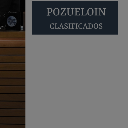
También pienso que si no fuéramos tan sucios
no haría falta denunciar nada
Pozuelo de Alarcón
Quejas por el deterioro
de la limpieza …
Será amigo de alguien importante...en el
Congreso, Senado, en la Policía o en la politica
Pozuelo de Alarcón
🔴 EXCLUSIVA | El
comisario de la …
😆Durán menos qué un caramelo en la puerta de
un colegio 🍬
Pozuelo de Alarcón
🔴 EXCLUSIVA | El
comisario de la …