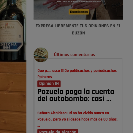
EXPRESA LIBREMENTE TUS OPINIONES EN EL
BUZÓN
Últimos comentarios
Que p..... asco !!! De politicuchos y periodicuchos
Ppineros
Opinión IN
Pozuelo paga la cuenta
del autobombo: casi …
Señora Alcaldesa Ud no ha vivido nunca en
Pozuelo , pero yo si desde hace más de 60 años ,
…
Pozuelo de Alarcón