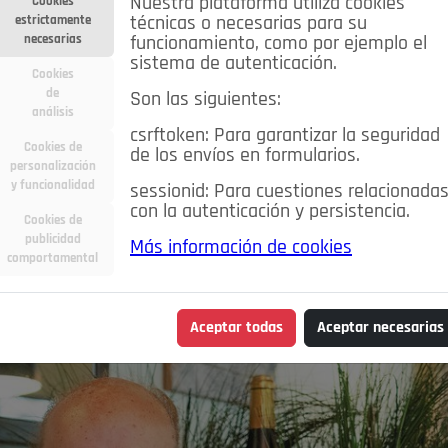
Nuestra plataforma utiliza cookies
Cookies
estrictamente
técnicas o necesarias para su
necesarias
funcionamiento, como por ejemplo el
sistema de autenticación.
Cookies
de
Son las siguientes:
análisis
csrftoken: Para garantizar la seguridad
Cookies de
de los envíos en formularios.
personalización
y funcionalidad
sessionid: Para cuestiones relacionada
con la autenticación y persistencia.
Cookies de
publicidad
Más información de cookies
comportamental
Aceptar todas
Aceptar necesarias