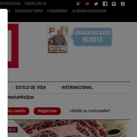
ENTREVISTAS
CONSEJOS IN
 RUBIA
SEGUNDOS FUERA
FOOD&DRINK
LA BUENA EDUCACIÓN
descarga esta
REVISTA
ESTILO DE VIDA
INTERNACIONAL
#TePrestoMisOjos
o
Su cuenta
Regístrese
¿Olvidó su contraseña?