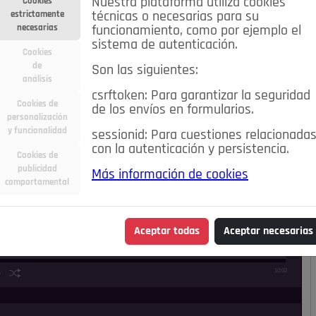
Nuestra plataforma utiliza cookies
Cookies
estrictamente
técnicas o necesarias para su
necesarias
funcionamiento, como por ejemplo el
sistema de autenticación.
Cookies
de
Son las siguientes:
análisis
csrftoken: Para garantizar la seguridad
Cookies de
de los envíos en formularios.
personalización
y funcionalidad
sessionid: Para cuestiones relacionada
con la autenticación y persistencia.
Cookies de
publicidad
Más información de cookies
comportamental
Aceptar todas
Aceptar necesarias
10:02