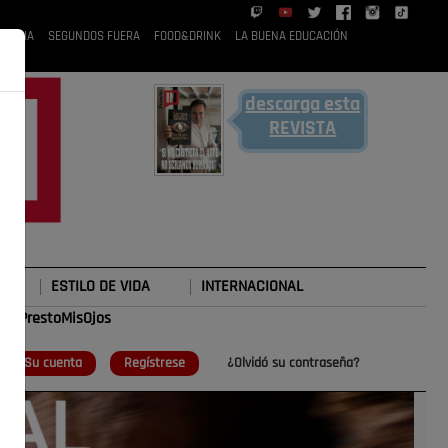
 RUBIA
SEGUNDOS FUERA
FOOD&DRINK
LA BUENA EDUCACIÓN
descarga esta
REVISTA
ESTILO DE VIDA
INTERNACIONAL
#TePrestoMisOjos
o
Su cuenta
Regístrese
¿Olvidó su contraseña?