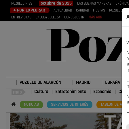
octubre de 2025
POZUELOIN.ES
LAS BUENAS MANERAS
CRÓNICA
+ POR EXPLORAR
ACTUALIDAD
CARIDAD
FIESTAS
POZUELEROS
A
ENTREVISTAS
SALUD&BELLEZA
CONSEJOS IN
MÁS AÚN
U
w
N
r
e
n
U
POZUELO DE ALARCÓN
MADRID
ESPAÑA
n
Cultura
Entretenimiento
Economía
Cienc
N
e
NOTICIAS
SERVICIOS DE INTERÉS
TABLÓN DE ANUN
H