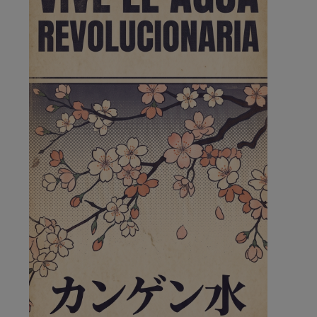
Pozuelo de Alarcón
🔴 EXCLUSIVA | El comisario
de la …
😆Durán menos qué un caramelo en la puerta de un
colegio 🍬
Pozuelo de Alarcón
🔴 EXCLUSIVA | El comisario
de la …
se va porke no tiene piscina 🤪🤪🤪
Pozuelo de Alarcón
🔴 EXCLUSIVA | El comisario
de la …