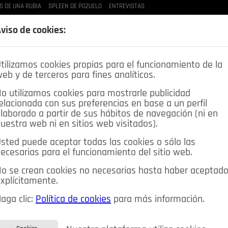
S DE UNA RUBIA
SPLEEN DE POZUELO
ENTREVISTAS
LAS BUENAS MANERAS
LO QUE TE DIJE
SPLEEN DE POZUELO
CRÓNICAS DE UNA
viso de cookies:
tilizamos cookies propias para el funcionamiento de la
eb y de terceros para fines analíticos.
o utilizamos cookies para mostrarle publicidad
elacionada con sus preferencias en base a un perfil
laborado a partir de sus hábitos de navegación (ni en
uestra web ni en sitios web visitados).
sted puede aceptar todas las cookies o sólo las
DEPORTES
OPINIÓN IN
SALUD
🔴 EN DIRECTO
ecesarias para el funcionamiento del sitio web.
ia&Tecnología
Educación
Caridad
Pozuelo en imágenes
o se crean cookies no necesarias hasta haber aceptad
xplícitamente.
CIOS
MIS ANUNCIOS
CONTACTO
NOSOTROS
aga clic:
Política de cookies
para más información.