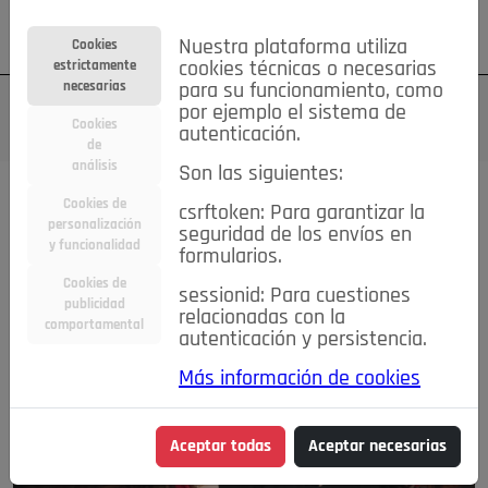
Su cuenta
Regístrese
¿Olvidó su contraseña?
Nuestra plataforma utiliza
Cookies
estrictamente
cookies técnicas o necesarias
necesarias
para su funcionamiento, como
por ejemplo el sistema de
Cookies
autenticación.
de
análisis
Son las siguientes:
Magazine
Cookies de
csrftoken: Para garantizar la
personalización
seguridad de los envíos en
y funcionalidad
formularios.
Cookies de
sessionid: Para cuestiones
publicidad
relacionadas con la
comportamental
autenticación y persistencia.
Más información de cookies
Aceptar todas
Aceptar necesarias