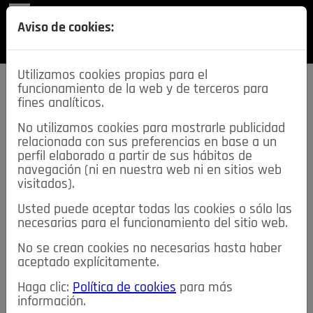
REVISTA
Aviso de cookies:
SECCIONES
Utilizamos cookies propias para el
funcionamiento de la web y de terceros para
fines analíticos.
No utilizamos cookies para mostrarle publicidad
relacionada con sus preferencias en base a un
descarga esta
perfil elaborado a partir de sus hábitos de
REVISTA
navegación (ni en nuestra web ni en sitios web
visitados).
Usted puede aceptar todas las cookies o sólo las
≡
NOTICIAS
necesarias para el funcionamiento del sitio web.
No se crean cookies no necesarias hasta haber
NOTICIAS
SERVICIOS DE INTERÉS
aceptado explícitamente.
TABLÓN DE ANUNCIOS
MIS ANUNCIOS
CONTACTO
Haga clic:
Política de cookies
para más
información.
NOSOTROS