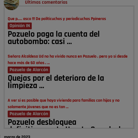
Últimos comentarios
Que p..... asco !!! De politicuchos y periodicuchos Ppineros
Opinión IN
Pozuelo paga la cuenta del
autobombo: casi …
Señora Alcaldesa Ud no ha vivido nunca en Pozuelo , pero yo si desde
hace más de 60 años , …
Pozuelo de Alarcón
Quejas por el deterioro de la
limpieza …
A ver si es posible que haya vivienda para familias con hijos y no
solamente jóvenes que no es tan …
Pozuelo de Alarcón
Pozuelo desbloquea
definitivamente Huerta Grande: las
obras …
marzo de 2023