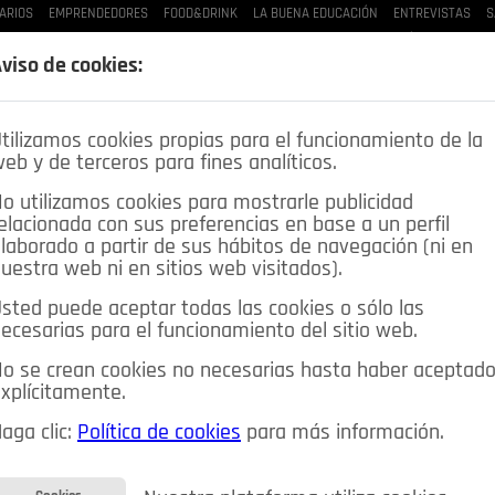
ARIOS
EMPRENDEDORES
FOOD&DRINK
LA BUENA EDUCACIÓN
ENTREVISTAS
S
LAS BUENAS MANERAS
LO QUE TE DIJE
SPLEEN DE POZUELO
CRÓNICAS DE UNA
viso de cookies:
tilizamos cookies propias para el funcionamiento de la
eb y de terceros para fines analíticos.
o utilizamos cookies para mostrarle publicidad
elacionada con sus preferencias en base a un perfil
laborado a partir de sus hábitos de navegación (ni en
uestra web ni en sitios web visitados).
sted puede aceptar todas las cookies o sólo las
DEPORTES
OPINIÓN IN
SALUD
🔴 EN DIRECTO
ecesarias para el funcionamiento del sitio web.
ia&Tecnología
Educación
Caridad
Pozuelo en imágenes
o se crean cookies no necesarias hasta haber aceptad
xplícitamente.
CIOS
MIS ANUNCIOS
CONTACTO
NOSOTROS
aga clic:
Política de cookies
para más información.