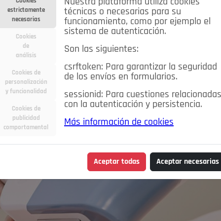
Nuestra plataforma utiliza cookies
Cookies
estrictamente
técnicas o necesarias para su
necesarias
funcionamiento, como por ejemplo el
sistema de autenticación.
Cookies
de
Son las siguientes:
análisis
csrftoken: Para garantizar la seguridad
Cookies de
de los envíos en formularios.
personalización
y funcionalidad
sessionid: Para cuestiones relacionada
con la autenticación y persistencia.
Cookies de
publicidad
Más información de cookies
comportamental
Aceptar todas
Aceptar necesarias