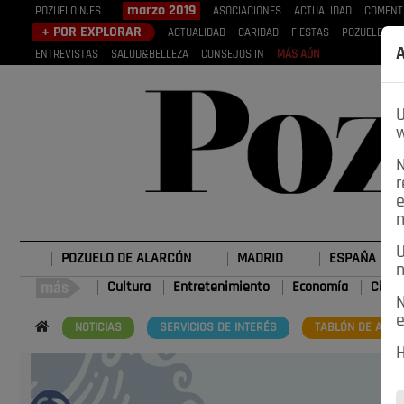
marzo 2019
POZUELOIN.ES
ASOCIACIONES
ACTUALIDAD
COMENT
+ POR EXPLORAR
ACTUALIDAD
CARIDAD
FIESTAS
POZUELEROS
A
ENTREVISTAS
SALUD&BELLEZA
CONSEJOS IN
MÁS AÚN
U
w
N
r
e
n
U
POZUELO DE ALARCÓN
MADRID
ESPAÑA
n
Cultura
Entretenimiento
Economía
Cienc
N
e
NOTICIAS
SERVICIOS DE INTERÉS
TABLÓN DE ANUN
H