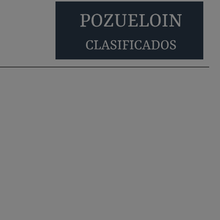
También pienso que si no fuéramos tan sucios
no haría falta denunciar nada
Pozuelo de Alarcón
Quejas por el deterioro
de la limpieza …
Será amigo de alguien importante...en el
Congreso, Senado, en la Policía o en la politica
Pozuelo de Alarcón
🔴 EXCLUSIVA | El
comisario de la …
😆Durán menos qué un caramelo en la puerta de
un colegio 🍬
Pozuelo de Alarcón
🔴 EXCLUSIVA | El
comisario de la …