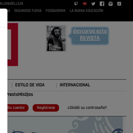
ALUD&BELLEZA
 RUBIA
SEGUNDOS FUERA
FOOD&DRINK
LA BUENA EDUCACIÓN
descarga esta
REVISTA
ESTILO DE VIDA
INTERNACIONAL
#TePrestoMisOjos
o
Su cuenta
Regístrese
¿Olvidó su contraseña?