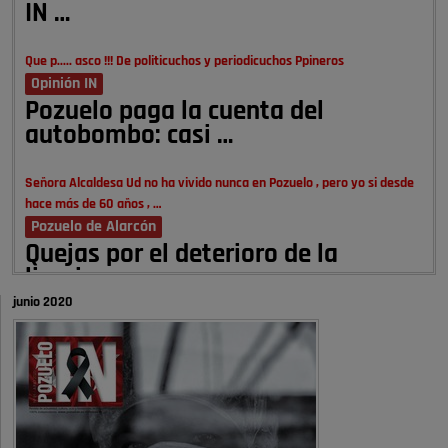
IN …
Que p..... asco !!! De politicuchos y periodicuchos Ppineros
Opinión IN
Pozuelo paga la cuenta del
autobombo: casi …
Señora Alcaldesa Ud no ha vivido nunca en Pozuelo , pero yo si desde
hace más de 60 años , …
Pozuelo de Alarcón
Quejas por el deterioro de la
limpieza …
junio 2020
A ver si es posible que haya vivienda para familias con hijos y no
solamente jóvenes que no es tan …
Pozuelo de Alarcón
Pozuelo desbloquea
definitivamente Huerta Grande: las
obras …