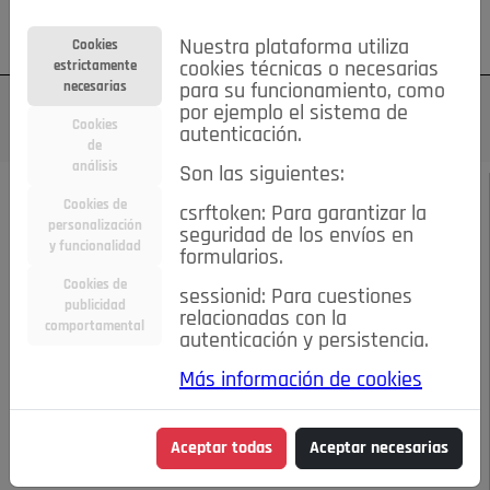
Su cuenta
Regístrese
¿Olvidó su contraseña?
Nuestra plataforma utiliza
Cookies
estrictamente
cookies técnicas o necesarias
necesarias
para su funcionamiento, como
por ejemplo el sistema de
Cookies
autenticación.
de
análisis
Son las siguientes:
JUNIO 2020
/
CARIDAD
Cookies de
csrftoken: Para garantizar la
personalización
seguridad de los envíos en
Sin fronteras,
y funcionalidad
formularios.
Cookies de
sessionid: Para cuestiones
inmersos en la
publicidad
relacionadas con la
comportamental
autenticación y persistencia.
pandemia
Más información de cookies
20-06-2020 12:43 p.m.
Aceptar todas
Aceptar necesarias