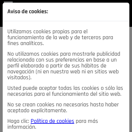
REVISTA
Aviso de cookies:
SECCIONES
Utilizamos cookies propias para el
funcionamiento de la web y de terceros para
fines analíticos.
No utilizamos cookies para mostrarle publicidad
relacionada con sus preferencias en base a un
descarga esta
perfil elaborado a partir de sus hábitos de
REVISTA
navegación (ni en nuestra web ni en sitios web
visitados).
Usted puede aceptar todas las cookies o sólo las
≡
NOTICIAS
necesarias para el funcionamiento del sitio web.
No se crean cookies no necesarias hasta haber
NOTICIAS
SERVICIOS DE INTERÉS
aceptado explícitamente.
TABLÓN DE ANUNCIOS
MIS ANUNCIOS
CONTACTO
Haga clic:
Política de cookies
para más
información.
NOSOTROS