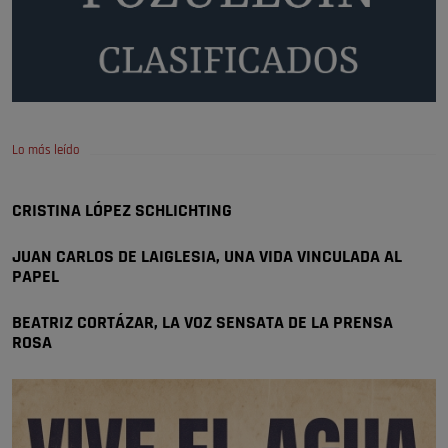
😆Durán menos qué un caramelo en la puerta de un colegio 🍬
Pozuelo de Alarcón
🔴 EXCLUSIVA | El comisario de la …
se va porke no tiene piscina 🤪🤪🤪
Pozuelo de Alarcón
Lo más leído
🔴 EXCLUSIVA | El comisario de la …
CRISTINA LÓPEZ SCHLICHTING
Y ese quien es, apenas se ven patrullas en la estación, como si se van
todos, no vamos a notar …
JUAN CARLOS DE LAIGLESIA, UNA VIDA VINCULADA AL
Pozuelo de Alarcón
PAPEL
🔴 EXCLUSIVA | El comisario de la …
BEATRIZ CORTÁZAR, LA VOZ SENSATA DE LA PRENSA
ROSA