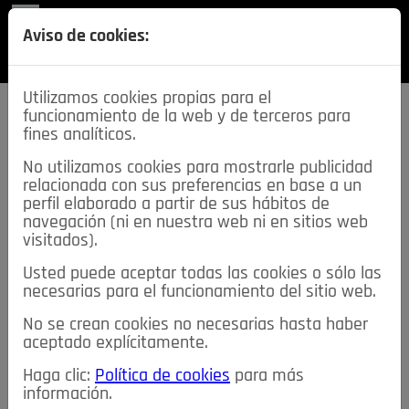
REVISTA
Aviso de cookies:
SECCIONES
Utilizamos cookies propias para el
funcionamiento de la web y de terceros para
fines analíticos.
No utilizamos cookies para mostrarle publicidad
relacionada con sus preferencias en base a un
descarga esta
perfil elaborado a partir de sus hábitos de
REVISTA
navegación (ni en nuestra web ni en sitios web
visitados).
Usted puede aceptar todas las cookies o sólo las
≡
NOTICIAS
necesarias para el funcionamiento del sitio web.
No se crean cookies no necesarias hasta haber
NOTICIAS
SERVICIOS DE INTERÉS
aceptado explícitamente.
TABLÓN DE ANUNCIOS
MIS ANUNCIOS
CONTACTO
Haga clic:
Política de cookies
para más
información.
NOSOTROS