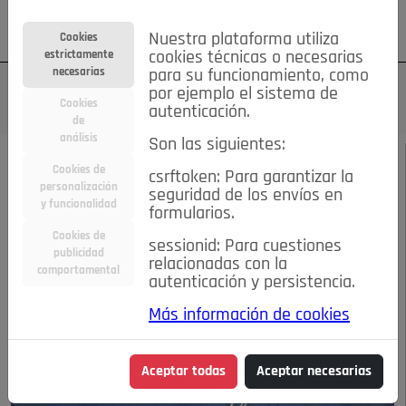
Su cuenta
Regístrese
¿Olvidó su contraseña?
Nuestra plataforma utiliza
Cookies
estrictamente
cookies técnicas o necesarias
necesarias
para su funcionamiento, como
por ejemplo el sistema de
Cookies
autenticación.
de
análisis
Son las siguientes:
JULIO 2017
/
FOOD&DRINK
Cookies de
csrftoken: Para garantizar la
personalización
seguridad de los envíos en
La Taberna de los
y funcionalidad
formularios.
Cookies de
sessionid: Para cuestiones
Poetas
publicidad
relacionadas con la
comportamental
autenticación y persistencia.
10-07-2017 4:57 p.m.
Más información de cookies
Aceptar todas
Aceptar necesarias