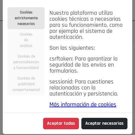
Su cuenta
Regístrese
¿Olvidó su contraseña?
Nuestra plataforma utiliza
Cookies
estrictamente
cookies técnicas o necesarias
necesarias
para su funcionamiento, como
por ejemplo el sistema de
Cookies
autenticación.
de
análisis
Son las siguientes:
ENERO DE 2025
/
ENTREVISTAS
Cookies de
csrftoken: Para garantizar la
personalización
seguridad de los envíos en
y funcionalidad
Escucha el audio de este artículo:
formularios.
Cookies de
sessionid: Para cuestiones
publicidad
relacionadas con la
comportamental
autenticación y persistencia.
00:00
12:17
Más información de cookies
"ME ENFRENTÉ A LOS LADRONES POR INSTINTO PROFESIONAL"
Aceptar todas
Aceptar necesarias
"ME ENFRENTÉ A LOS