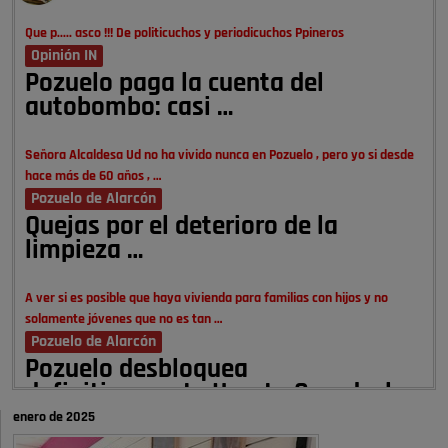
Que p..... asco !!! De politicuchos y periodicuchos Ppineros
Opinión IN
Pozuelo paga la cuenta del
autobombo: casi …
Señora Alcaldesa Ud no ha vivido nunca en Pozuelo , pero yo si desde
hace más de 60 años , …
Pozuelo de Alarcón
Quejas por el deterioro de la
limpieza …
A ver si es posible que haya vivienda para familias con hijos y no
solamente jóvenes que no es tan …
Pozuelo de Alarcón
Pozuelo desbloquea
definitivamente Huerta Grande: las
obras …
enero de 2025