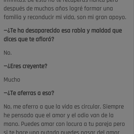
infinitas. De esto no te recuperas nunca pero
después de muchos años logré formar una
familia y reconducir mi vida, son mi gran apoyo.
—¿Te ha desaparecido esa rabia y maldad que
dices que te afloró?
No.
—¿Eres creyente?
Mucho
—¿Te aferras a eso?
No, me aferro a que la vida es circular. Siempre
he pensado que el amor y el odio van de la
mano. Puedes amar con locura a tu pareja pero
si te hace una putada puedes pasar del amor