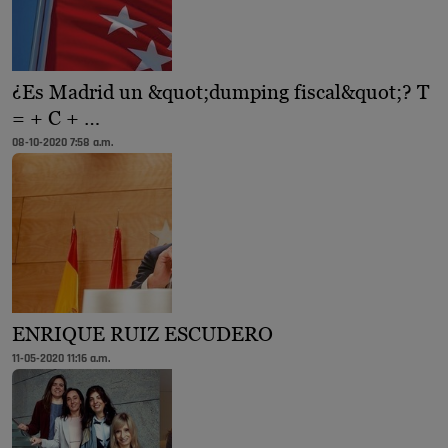
¿Es Madrid un &quot;dumping fiscal&quot;? T
= + C + …
08-10-2020 7:58 a.m.
ENRIQUE RUIZ ESCUDERO
11-05-2020 11:16 a.m.