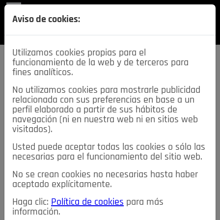
REVISTA
Aviso de cookies:
SECCIONES
Utilizamos cookies propias para el
funcionamiento de la web y de terceros para
fines analíticos.
No utilizamos cookies para mostrarle publicidad
relacionada con sus preferencias en base a un
descarga esta
perfil elaborado a partir de sus hábitos de
REVISTA
navegación (ni en nuestra web ni en sitios web
visitados).
Usted puede aceptar todas las cookies o sólo las
≡
NOTICIAS
necesarias para el funcionamiento del sitio web.
No se crean cookies no necesarias hasta haber
NOTICIAS
SERVICIOS DE INTERÉS
aceptado explícitamente.
TABLÓN DE ANUNCIOS
MIS ANUNCIOS
CONTACTO
Haga clic:
Política de cookies
para más
información.
NOSOTROS