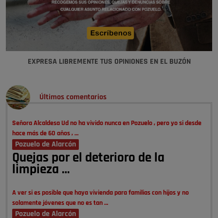
EXPRESA LIBREMENTE TUS OPINIONES EN EL BUZÓN
Últimos comentarios
Señora Alcaldesa Ud no ha vivido nunca en Pozuelo , pero yo si desde
hace más de 60 años , …
Pozuelo de Alarcón
Quejas por el deterioro de la
limpieza …
A ver si es posible que haya vivienda para familias con hijos y no
solamente jóvenes que no es tan …
Pozuelo de Alarcón