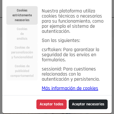
Su cuenta
Regístrese
¿Olvidó su contraseña?
Nuestra plataforma utiliza
Cookies
estrictamente
cookies técnicas o necesarias
necesarias
para su funcionamiento, como
por ejemplo el sistema de
Cookies
autenticación.
de
análisis
Son las siguientes:
Cookies de
csrftoken: Para garantizar la
personalización
seguridad de los envíos en
y funcionalidad
formularios.
Cookies de
sessionid: Para cuestiones
publicidad
relacionadas con la
comportamental
autenticación y persistencia.
Más información de cookies
Aceptar todas
Aceptar necesarias