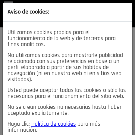
REVISTA
Aviso de cookies:
SECCIONES
Utilizamos cookies propias para el
funcionamiento de la web y de terceros para
fines analíticos.
No utilizamos cookies para mostrarle publicidad
relacionada con sus preferencias en base a un
descarga esta
perfil elaborado a partir de sus hábitos de
REVISTA
navegación (ni en nuestra web ni en sitios web
visitados).
Usted puede aceptar todas las cookies o sólo las
≡
NOTICIAS
necesarias para el funcionamiento del sitio web.
No se crean cookies no necesarias hasta haber
NOTICIAS
SERVICIOS DE INTERÉS
aceptado explícitamente.
TABLÓN DE ANUNCIOS
MIS ANUNCIOS
CONTACTO
Haga clic:
Política de cookies
para más
información.
NOSOTROS