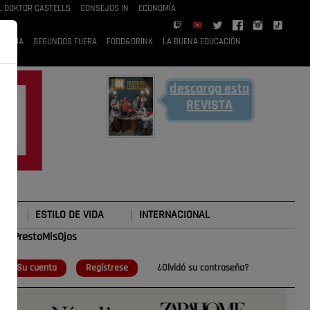
L DOKTOR CASTELLS
CONSEJOS IN
ECONOMÍA
 RUBIA
SEGUNDOS FUERA
FOOD&DRINK
LA BUENA EDUCACIÓN
descarga esta
REVISTA
ESTILO DE VIDA
INTERNACIONAL
o
#TePrestoMisOjos
Su cuenta
Regístrese
¿Olvidó su contraseña?