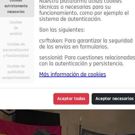
Nuestra plataforma utiliza cookies
Cookies
estrictamente
técnicas o necesarias para su
necesarias
funcionamiento, como por ejemplo el
sistema de autenticación.
Cookies
de
Son las siguientes:
análisis
csrftoken: Para garantizar la seguridad
Cookies de
de los envíos en formularios.
personalización
y funcionalidad
sessionid: Para cuestiones relacionada
con la autenticación y persistencia.
Cookies de
publicidad
Más información de cookies
comportamental
Aceptar todas
Aceptar necesarias