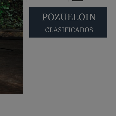
familias con hijos y no solamente jóvenes que no
es tan …
Pozuelo de Alarcón
Pozuelo desbloquea
definitivamente Huerta
Grande: las obras …
Donde pueden inscribirse las personas
empadronados en Pozuelo para la vivienda
asequible .
Pozuelo de Alarcón
Pozuelo desbloquea
definitivamente Huerta
Grande: las obras …
También pienso que si no fuéramos tan sucios
no haría falta denunciar nada
Pozuelo de Alarcón
Quejas por el deterioro