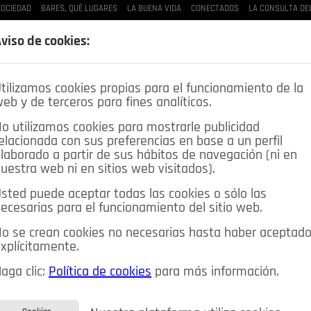
SOCIEDAD
BARES, QUÉ LUGARES
LA BUENA VIDA
CONECTADOS
LA CONSULTA DE
viso de cookies:
LAS BUENAS MANERAS
LO QUE TE DIJE
SPLEEN DE POZUELO
CRÓNICAS DE UNA
tilizamos cookies propias para el funcionamiento de la
eb y de terceros para fines analíticos.
o utilizamos cookies para mostrarle publicidad
elacionada con sus preferencias en base a un perfil
laborado a partir de sus hábitos de navegación (ni en
uestra web ni en sitios web visitados).
sted puede aceptar todas las cookies o sólo las
ecesarias para el funcionamiento del sitio web.
DEPORTES
OPINIÓN IN
SALUD
🔴 EN DIRECTO
o se crean cookies no necesarias hasta haber aceptad
ia&Tecnología
Educación
Caridad
Pozuelo en imágenes
xplícitamente.
CIOS
MIS ANUNCIOS
CONTACTO
NOSOTROS
aga clic:
Política de cookies
para más información.