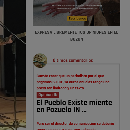
EXPRESA LIBREMENTE TUS OPINIONES EN EL
BUZÓN
Últimos comentarios
Cuesta creer que un periodista por el que
pagamos 69.881,14 euros anuales tenga una
prosa tan limitada y un texto …
Opinión IN
El Pueblo Existe miente
en Pozuelo IN …
Para ser el director de comunicación se debería
rapar un poquito y ser mas educado