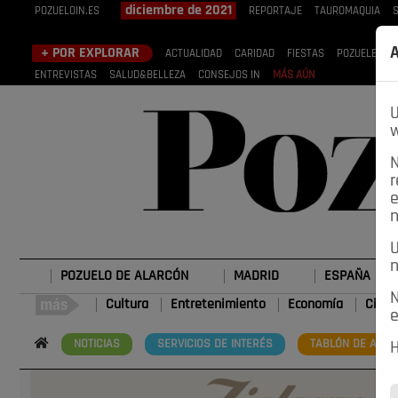
diciembre de 2021
POZUELOIN.ES
REPORTAJE
TAUROMAQUIA
A
+ POR EXPLORAR
ACTUALIDAD
CARIDAD
FIESTAS
POZUELEROS
ENTREVISTAS
SALUD&BELLEZA
CONSEJOS IN
MÁS AÚN
U
w
N
r
e
n
U
n
POZUELO DE ALARCÓN
MADRID
ESPAÑA
N
Cultura
Entretenimiento
Economía
Cienc
e
NOTICIAS
SERVICIOS DE INTERÉS
TABLÓN DE ANUN
H