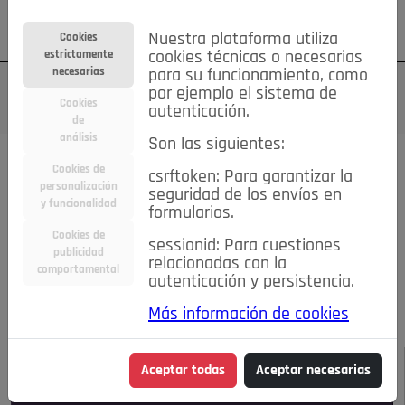
Su cuenta
Regístrese
¿Olvidó su contraseña?
Nuestra plataforma utiliza
Cookies
estrictamente
cookies técnicas o necesarias
necesarias
para su funcionamiento, como
por ejemplo el sistema de
Cookies
autenticación.
de
análisis
Son las siguientes:
Todas las noticias..
Cookies de
csrftoken: Para garantizar la
personalización
seguridad de los envíos en
#TePrestoMisOjos
Caridad
Ciencia&Tecnología
y funcionalidad
formularios.
Cultura
Deportes
Economía
Educación
Cookies de
Entretenimiento
España
Estilo de Vida
sessionid: Para cuestiones
publicidad
Internacional
Madrid
Opinión IN
Pozuelo de Alarcón
relacionadas con la
comportamental
autenticación y persistencia.
Pozuelo en imágenes
Salud
🔴 En Directo
Más información de cookies
JULIO-AGOSTO DE 2026
/
NOTICIAS
Aceptar todas
Aceptar necesarias
Escucha el audio de esta noticia: