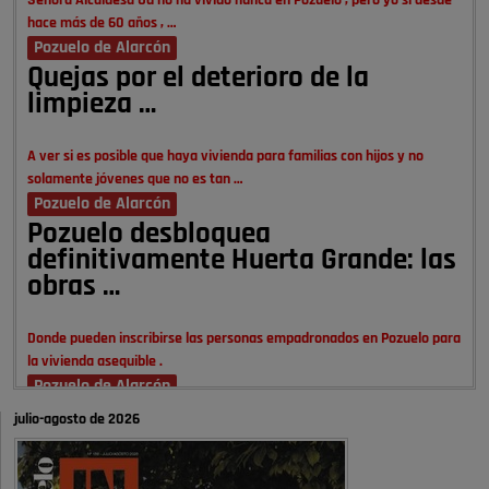
Señora Alcaldesa Ud no ha vivido nunca en Pozuelo , pero yo si desde
hace más de 60 años , …
Pozuelo de Alarcón
Quejas por el deterioro de la
limpieza …
A ver si es posible que haya vivienda para familias con hijos y no
solamente jóvenes que no es tan …
Pozuelo de Alarcón
Pozuelo desbloquea
definitivamente Huerta Grande: las
obras …
Donde pueden inscribirse las personas empadronados en Pozuelo para
la vivienda asequible .
Pozuelo de Alarcón
Pozuelo desbloquea
julio-agosto de 2026
definitivamente Huerta Grande: las
obras …