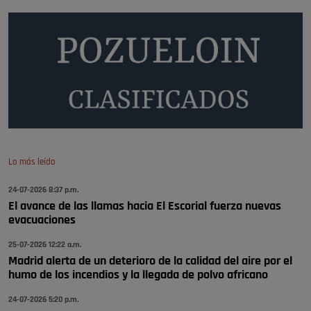
Y ese quien es, apenas se ven patrullas en la estación, como si se van
todos, no vamos a notar …
Pozuelo de Alarcón
🔴 EXCLUSIVA | El comisario de la …
A ver si llega alguno que de verdad le importe la seguridad de Pozuelo
Pozuelo de Alarcón
🔴 EXCLUSIVA | El comisario de la …
Lo más leído
Wayne Rooney era el comisario de pozuelo?
24-07-2026 8:37 p.m.
Pozuelo de Alarcón
El avance de las llamas hacia El Escorial fuerza nuevas
🔴 EXCLUSIVA | El comisario de la …
evacuaciones
25-07-2026 12:22 a.m.
Madrid alerta de un deterioro de la calidad del aire por el
humo de los incendios y la llegada de polvo africano
24-07-2026 5:20 p.m.