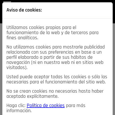
REVISTA
Aviso de cookies:
SECCIONES
Utilizamos cookies propias para el
funcionamiento de la web y de terceros para
fines analíticos.
No utilizamos cookies para mostrarle publicidad
relacionada con sus preferencias en base a un
descarga esta
perfil elaborado a partir de sus hábitos de
REVISTA
navegación (ni en nuestra web ni en sitios web
visitados).
Usted puede aceptar todas las cookies o sólo las
≡
NOTICIAS
necesarias para el funcionamiento del sitio web.
No se crean cookies no necesarias hasta haber
NOTICIAS
SERVICIOS DE INTERÉS
aceptado explícitamente.
TABLÓN DE ANUNCIOS
MIS ANUNCIOS
CONTACTO
Haga clic:
Política de cookies
para más
información.
NOSOTROS