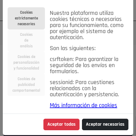
Su cuenta
Regístrese
¿Olvidó su contraseña?
Nuestra plataforma utiliza
Cookies
estrictamente
cookies técnicas o necesarias
necesarias
para su funcionamiento, como
por ejemplo el sistema de
Cookies
autenticación.
de
análisis
Son las siguientes:
Todas las noticias..
Cookies de
csrftoken: Para garantizar la
personalización
seguridad de los envíos en
#TePrestoMisOjos
Caridad
Ciencia&Tecnología
y funcionalidad
formularios.
Cultura
Deportes
Economía
Educación
Cookies de
Entretenimiento
España
Estilo de Vida
sessionid: Para cuestiones
publicidad
Internacional
Madrid
Opinión IN
Pozuelo de Alarcón
relacionadas con la
comportamental
autenticación y persistencia.
Pozuelo en imágenes
Salud
🔴 En Directo
Más información de cookies
JULIO-AGOSTO DE 2026
/
NOTICIAS
Aceptar todas
Aceptar necesarias
Escucha el audio de esta noticia: