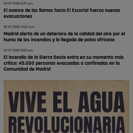
24-07-2026 8:37 p.m.
Pozuelo de Alarcón
El avance de las llamas hacia El Escorial fuerza nuevas
🔴 EXCLUSIVA | El comisario de la …
evacuaciones
25-07-2026 12:22 a.m.
Madrid alerta de un deterioro de la calidad del aire por el
humo de los incendios y la llegada de polvo africano
24-07-2026 5:20 p.m.
El incendio de la Sierra Oeste entra en su momento más
crítico: 45.000 personas evacuadas o confinadas en la
Comunidad de Madrid