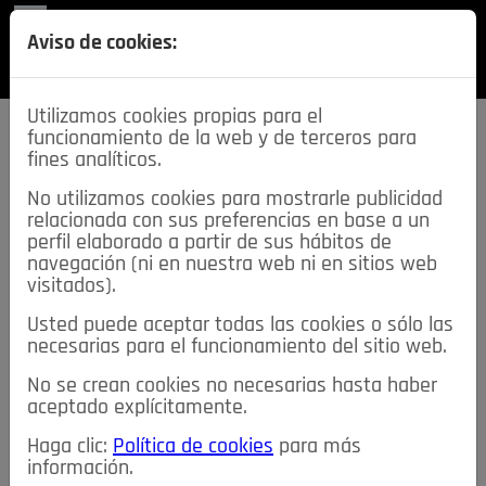
REVISTA
Aviso de cookies:
SECCIONES
Utilizamos cookies propias para el
funcionamiento de la web y de terceros para
fines analíticos.
No utilizamos cookies para mostrarle publicidad
relacionada con sus preferencias en base a un
descarga esta
perfil elaborado a partir de sus hábitos de
REVISTA
navegación (ni en nuestra web ni en sitios web
visitados).
Usted puede aceptar todas las cookies o sólo las
≡
NOTICIAS
necesarias para el funcionamiento del sitio web.
No se crean cookies no necesarias hasta haber
NOTICIAS
SERVICIOS DE INTERÉS
aceptado explícitamente.
TABLÓN DE ANUNCIOS
MIS ANUNCIOS
CONTACTO
Haga clic:
Política de cookies
para más
información.
NOSOTROS