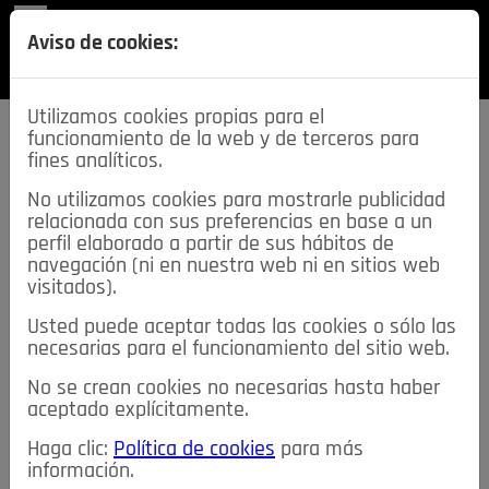
REVISTA
Aviso de cookies:
SECCIONES
Utilizamos cookies propias para el
funcionamiento de la web y de terceros para
fines analíticos.
No utilizamos cookies para mostrarle publicidad
relacionada con sus preferencias en base a un
descarga esta
perfil elaborado a partir de sus hábitos de
REVISTA
navegación (ni en nuestra web ni en sitios web
visitados).
Usted puede aceptar todas las cookies o sólo las
≡
NOTICIAS
necesarias para el funcionamiento del sitio web.
No se crean cookies no necesarias hasta haber
NOTICIAS
SERVICIOS DE INTERÉS
aceptado explícitamente.
TABLÓN DE ANUNCIOS
MIS ANUNCIOS
CONTACTO
Haga clic:
Política de cookies
para más
información.
NOSOTROS