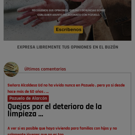
EXPRESA LIBREMENTE TUS OPINIONES EN EL BUZÓN
Últimos comentarios
Señora Alcaldesa Ud no ha vivido nunca en Pozuelo , pero yo si desde
hace más de 60 años , …
Pozuelo de Alarcón
Quejas por el deterioro de la
limpieza …
A ver si es posible que haya vivienda para familias con hijos y no
solamente jóvenes que no es tan …