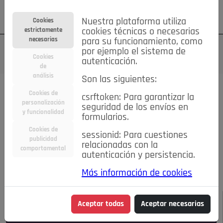
Su cuenta
Regístrese
¿Olvidó su contraseña?
Nuestra plataforma utiliza
Cookies
estrictamente
cookies técnicas o necesarias
necesarias
para su funcionamiento, como
por ejemplo el sistema de
Cookies
autenticación.
de
análisis
Son las siguientes:
Todas las noticias..
Cookies de
csrftoken: Para garantizar la
personalización
seguridad de los envíos en
#TePrestoMisOjos
Caridad
Ciencia&Tecnología
y funcionalidad
formularios.
Cultura
Deportes
Economía
Educación
Cookies de
Entretenimiento
España
Estilo de Vida
sessionid: Para cuestiones
publicidad
Internacional
Madrid
Opinión IN
Pozuelo de Alarcón
relacionadas con la
comportamental
autenticación y persistencia.
Pozuelo en imágenes
Salud
🔴 En Directo
Más información de cookies
JULIO-AGOSTO DE 2026
/
NOTICIAS
Aceptar todas
Aceptar necesarias
Escucha el audio de esta noticia: