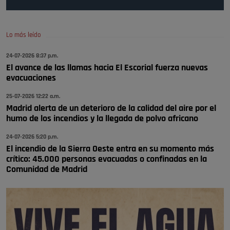
Pozuelo de Alarcón
🔴 EXCLUSIVA | El comisario de la …
Lo más leído
Wayne Rooney era el comisario de pozuelo?
24-07-2026 8:37 p.m.
Pozuelo de Alarcón
El avance de las llamas hacia El Escorial fuerza nuevas
🔴 EXCLUSIVA | El comisario de la …
evacuaciones
25-07-2026 12:22 a.m.
Madrid alerta de un deterioro de la calidad del aire por el
humo de los incendios y la llegada de polvo africano
24-07-2026 5:20 p.m.
El incendio de la Sierra Oeste entra en su momento más
crítico: 45.000 personas evacuadas o confinadas en la
Comunidad de Madrid