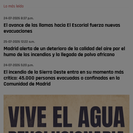
Lo más leído
Wayne Rooney era el comisario de pozuelo?
24-07-2026 8:37 p.m.
Pozuelo de Alarcón
El avance de las llamas hacia El Escorial fuerza nuevas
🔴 EXCLUSIVA | El comisario de la …
evacuaciones
25-07-2026 12:22 a.m.
Madrid alerta de un deterioro de la calidad del aire por el
humo de los incendios y la llegada de polvo africano
24-07-2026 5:20 p.m.
El incendio de la Sierra Oeste entra en su momento más
crítico: 45.000 personas evacuadas o confinadas en la
Comunidad de Madrid