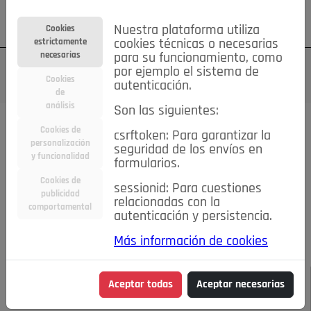
Su cuenta
Regístrese
¿Olvidó su contraseña?
Nuestra plataforma utiliza
Cookies
estrictamente
cookies técnicas o necesarias
necesarias
para su funcionamiento, como
por ejemplo el sistema de
Cookies
autenticación.
de
análisis
Son las siguientes:
Todas las noticias..
Cookies de
csrftoken: Para garantizar la
personalización
seguridad de los envíos en
#TePrestoMisOjos
Caridad
Ciencia&Tecnología
y funcionalidad
formularios.
Cultura
Deportes
Economía
Educación
Cookies de
Entretenimiento
España
Estilo de Vida
sessionid: Para cuestiones
publicidad
Internacional
Madrid
Opinión IN
Pozuelo de Alarcón
relacionadas con la
comportamental
autenticación y persistencia.
Pozuelo en imágenes
Salud
🔴 En Directo
Más información de cookies
JULIO-AGOSTO DE 2026
/
NOTICIAS
"¡SALVEMOS
Aceptar todas
Aceptar necesarias