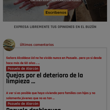
EXPRESA LIBREMENTE TUS OPINIONES EN EL BUZÓN
Últimos comentarios
Señora Alcaldesa Ud no ha vivido nunca en Pozuelo , pero yo si desde
hace más de 60 años , …
Pozuelo de Alarcón
Quejas por el deterioro de la
limpieza …
A ver si es posible que haya vivienda para familias con hijos y no
solamente jóvenes que no es tan …
Pozuelo de Alarcón