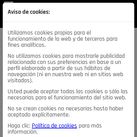
REVISTA
Aviso de cookies:
SECCIONES
Utilizamos cookies propias para el
funcionamiento de la web y de terceros para
fines analíticos.
No utilizamos cookies para mostrarle publicidad
relacionada con sus preferencias en base a un
descarga esta
perfil elaborado a partir de sus hábitos de
REVISTA
navegación (ni en nuestra web ni en sitios web
visitados).
Usted puede aceptar todas las cookies o sólo las
≡
NOTICIAS
necesarias para el funcionamiento del sitio web.
No se crean cookies no necesarias hasta haber
NOTICIAS
SERVICIOS DE INTERÉS
aceptado explícitamente.
TABLÓN DE ANUNCIOS
MIS ANUNCIOS
CONTACTO
Haga clic:
Política de cookies
para más
información.
NOSOTROS