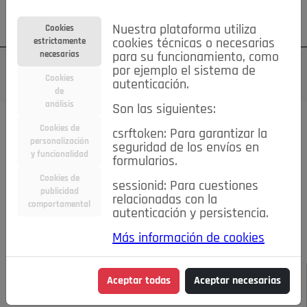
Su cuenta
Regístrese
¿Olvidó su contraseña?
Nuestra plataforma utiliza
Cookies
estrictamente
cookies técnicas o necesarias
necesarias
para su funcionamiento, como
por ejemplo el sistema de
Cookies
autenticación.
de
análisis
Son las siguientes:
Todas las noticias..
Cookies de
csrftoken: Para garantizar la
personalización
seguridad de los envíos en
#TePrestoMisOjos
Caridad
Ciencia&Tecnología
y funcionalidad
formularios.
Cultura
Deportes
Economía
Educación
Cookies de
Entretenimiento
España
Estilo de Vida
sessionid: Para cuestiones
publicidad
Internacional
Madrid
Opinión IN
Pozuelo de Alarcón
relacionadas con la
comportamental
autenticación y persistencia.
Pozuelo en imágenes
Salud
🔴 En Directo
Más información de cookies
JULIO-AGOSTO DE 2026
/
NOTICIAS
Realidad vs "Me lo
Aceptar todas
Aceptar necesarias