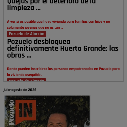
Quejas por el deterioro de la
limpieza …
A ver si es posible que haya vivienda para familias con hijos y no
solamente jóvenes que no es tan …
Pozuelo de Alarcón
Pozuelo desbloquea
definitivamente Huerta Grande: las
obras …
Donde pueden inscribirse las personas empadronados en Pozuelo para
la vivienda asequible .
Pozuelo de Alarcón
Pozuelo desbloquea
julio-agosto de 2026
definitivamente Huerta Grande: las
obras …
También pienso que si no fuéramos tan sucios no haría falta denunciar
nada