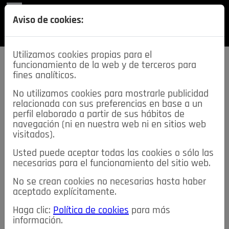
REVISTA
Aviso de cookies:
SECCIONES
Utilizamos cookies propias para el
funcionamiento de la web y de terceros para
fines analíticos.
No utilizamos cookies para mostrarle publicidad
relacionada con sus preferencias en base a un
descarga esta
perfil elaborado a partir de sus hábitos de
REVISTA
navegación (ni en nuestra web ni en sitios web
visitados).
Usted puede aceptar todas las cookies o sólo las
≡
NOTICIAS
necesarias para el funcionamiento del sitio web.
No se crean cookies no necesarias hasta haber
NOTICIAS
SERVICIOS DE INTERÉS
aceptado explícitamente.
TABLÓN DE ANUNCIOS
MIS ANUNCIOS
CONTACTO
Haga clic:
Política de cookies
para más
información.
NOSOTROS