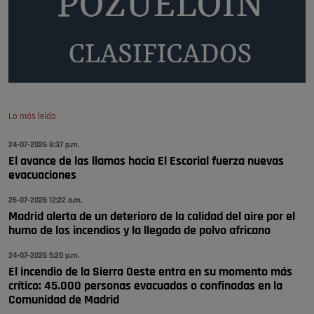
Pozuelo de Alarcón
🔴 EXCLUSIVA | El comisario de la …
A ver si llega alguno que de verdad le importe la seguridad de Pozuelo
Pozuelo de Alarcón
🔴 EXCLUSIVA | El comisario de la …
Lo más leído
Wayne Rooney era el comisario de pozuelo?
24-07-2026 8:37 p.m.
Pozuelo de Alarcón
El avance de las llamas hacia El Escorial fuerza nuevas
🔴 EXCLUSIVA | El comisario de la …
evacuaciones
25-07-2026 12:22 a.m.
Madrid alerta de un deterioro de la calidad del aire por el
humo de los incendios y la llegada de polvo africano
24-07-2026 5:20 p.m.
El incendio de la Sierra Oeste entra en su momento más
crítico: 45.000 personas evacuadas o confinadas en la
Comunidad de Madrid