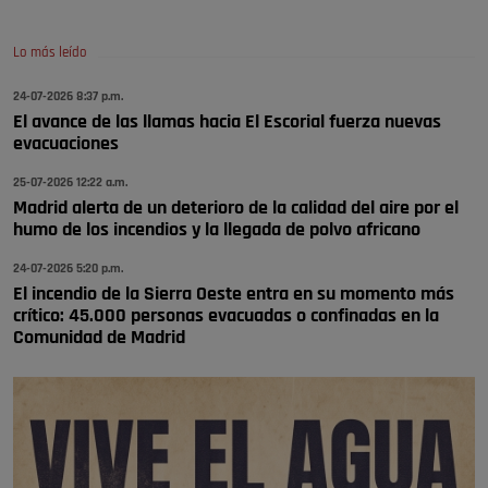
🔴 EXCLUSIVA | El comisario de la …
Lo más leído
😆Durán menos qué un caramelo en la puerta de un colegio 🍬
Pozuelo de Alarcón
24-07-2026 8:37 p.m.
El avance de las llamas hacia El Escorial fuerza nuevas
🔴 EXCLUSIVA | El comisario de la …
evacuaciones
se va porke no tiene piscina 🤪🤪🤪
25-07-2026 12:22 a.m.
Pozuelo de Alarcón
Madrid alerta de un deterioro de la calidad del aire por el
humo de los incendios y la llegada de polvo africano
🔴 EXCLUSIVA | El comisario de la …
24-07-2026 5:20 p.m.
El incendio de la Sierra Oeste entra en su momento más
crítico: 45.000 personas evacuadas o confinadas en la
Comunidad de Madrid