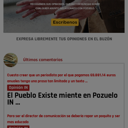
EXPRESA LIBREMENTE TUS OPINIONES EN EL BUZÓN
Últimos comentarios
Cuesta creer que un periodista por el que pagamos 69.881,14 euros
anuales tenga una prosa tan limitada y un texto …
Opinión IN
El Pueblo Existe miente en Pozuelo
IN …
Para ser el director de comunicación se debería rapar un poquito y ser
mas educado