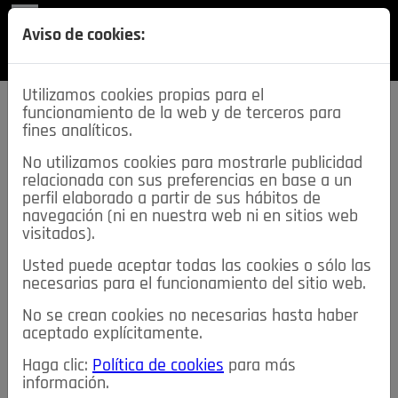
REVISTA
Aviso de cookies:
SECCIONES
Utilizamos cookies propias para el
funcionamiento de la web y de terceros para
fines analíticos.
No utilizamos cookies para mostrarle publicidad
relacionada con sus preferencias en base a un
descarga esta
perfil elaborado a partir de sus hábitos de
REVISTA
navegación (ni en nuestra web ni en sitios web
visitados).
Usted puede aceptar todas las cookies o sólo las
≡
NOTICIAS
necesarias para el funcionamiento del sitio web.
No se crean cookies no necesarias hasta haber
NOTICIAS
SERVICIOS DE INTERÉS
aceptado explícitamente.
TABLÓN DE ANUNCIOS
MIS ANUNCIOS
CONTACTO
Haga clic:
Política de cookies
para más
información.
NOSOTROS