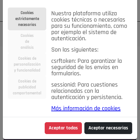
Su cuenta
Regístrese
¿Olvidó su contraseña?
Nuestra plataforma utiliza
Cookies
estrictamente
cookies técnicas o necesarias
necesarias
para su funcionamiento, como
por ejemplo el sistema de
Cookies
autenticación.
de
análisis
Son las siguientes:
Todas las noticias..
Cookies de
csrftoken: Para garantizar la
personalización
seguridad de los envíos en
#TePrestoMisOjos
Caridad
Ciencia&Tecnología
y funcionalidad
formularios.
Cultura
Deportes
Economía
Educación
Cookies de
Entretenimiento
España
Estilo de Vida
sessionid: Para cuestiones
publicidad
Internacional
Madrid
Opinión IN
Pozuelo de Alarcón
relacionadas con la
comportamental
autenticación y persistencia.
Pozuelo en imágenes
Salud
🔴 En Directo
Más información de cookies
JULIO-AGOSTO DE 2026
/
NOTICIAS
Aceptar todas
Aceptar necesarias
Escucha el audio de esta noticia: