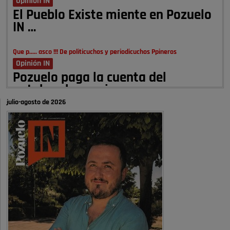
Opinión IN
El Pueblo Existe miente en Pozuelo
IN …
Que p..... asco !!! De politicuchos y periodicuchos Ppineros
Opinión IN
Pozuelo paga la cuenta del
autobombo: casi …
julio-agosto de 2026
Señora Alcaldesa Ud no ha vivido nunca en Pozuelo , pero yo si desde
hace más de 60 años , …
Pozuelo de Alarcón
Quejas por el deterioro de la
limpieza …
A ver si es posible que haya vivienda para familias con hijos y no
solamente jóvenes que no es tan …
Pozuelo de Alarcón
Pozuelo desbloquea