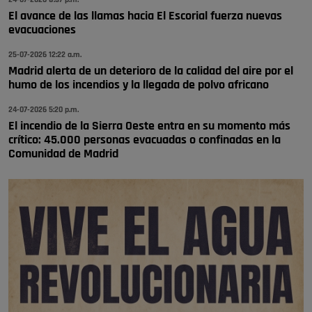
Pozuelo de Alarcón
El avance de las llamas hacia El Escorial fuerza nuevas
🔴 EXCLUSIVA | El comisario de la …
evacuaciones
25-07-2026 12:22 a.m.
Madrid alerta de un deterioro de la calidad del aire por el
humo de los incendios y la llegada de polvo africano
24-07-2026 5:20 p.m.
El incendio de la Sierra Oeste entra en su momento más
crítico: 45.000 personas evacuadas o confinadas en la
Comunidad de Madrid