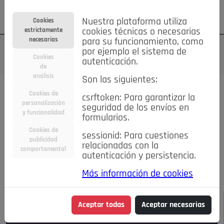
Su cuenta
Regístrese
¿Olvidó su contraseña?
Nuestra plataforma utiliza
Cookies
estrictamente
cookies técnicas o necesarias
necesarias
para su funcionamiento, como
por ejemplo el sistema de
Cookies
autenticación.
de
análisis
Son las siguientes:
Todas las noticias..
Cookies de
csrftoken: Para garantizar la
personalización
seguridad de los envíos en
#TePrestoMisOjos
Caridad
Ciencia&Tecnología
y funcionalidad
formularios.
Cultura
Deportes
Economía
Educación
Cookies de
Entretenimiento
España
Estilo de Vida
sessionid: Para cuestiones
publicidad
Internacional
Madrid
Opinión IN
Pozuelo de Alarcón
relacionadas con la
comportamental
autenticación y persistencia.
Pozuelo en imágenes
Salud
🔴 En Directo
Más información de cookies
JULIO-AGOSTO DE 2026
/
NOTICIAS
Aceptar todas
Aceptar necesarias
Escucha el audio de esta noticia: