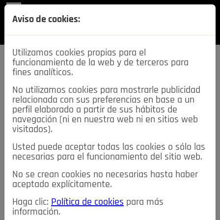
REVISTA
Aviso de cookies:
SECCIONES
Utilizamos cookies propias para el
funcionamiento de la web y de terceros para
fines analíticos.
No utilizamos cookies para mostrarle publicidad
relacionada con sus preferencias en base a un
descarga esta
perfil elaborado a partir de sus hábitos de
REVISTA
navegación (ni en nuestra web ni en sitios web
visitados).
Usted puede aceptar todas las cookies o sólo las
≡
NOTICIAS
necesarias para el funcionamiento del sitio web.
No se crean cookies no necesarias hasta haber
NOTICIAS
SERVICIOS DE INTERÉS
aceptado explícitamente.
TABLÓN DE ANUNCIOS
MIS ANUNCIOS
CONTACTO
Haga clic:
Política de cookies
para más
información.
NOSOTROS