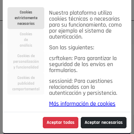
Su cuenta
Regístrese
¿Olvidó su contraseña?
Nuestra plataforma utiliza
Cookies
estrictamente
cookies técnicas o necesarias
necesarias
para su funcionamiento, como
por ejemplo el sistema de
Cookies
autenticación.
de
análisis
Son las siguientes:
Todas las noticias..
Cookies de
csrftoken: Para garantizar la
personalización
seguridad de los envíos en
#TePrestoMisOjos
Caridad
Ciencia&Tecnología
y funcionalidad
formularios.
Cultura
Deportes
Economía
Educación
Cookies de
Entretenimiento
España
Estilo de Vida
sessionid: Para cuestiones
publicidad
Internacional
Madrid
Opinión IN
Pozuelo de Alarcón
relacionadas con la
comportamental
autenticación y persistencia.
Pozuelo en imágenes
Salud
🔴 En Directo
Más información de cookies
JULIO-AGOSTO DE 2026
/
NOTICIAS
Aceptar todas
Aceptar necesarias
Escucha el audio de esta noticia: