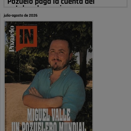
Pozuelo paga la cuenta del
autobombo: casi …
julio-agosto de 2026
Señora Alcaldesa Ud no ha vivido nunca en Pozuelo , pero yo si desde
hace más de 60 años , …
Pozuelo de Alarcón
Quejas por el deterioro de la
limpieza …
A ver si es posible que haya vivienda para familias con hijos y no
solamente jóvenes que no es tan …
Pozuelo de Alarcón
Pozuelo desbloquea
definitivamente Huerta Grande: las
obras …
Donde pueden inscribirse las personas empadronados en Pozuelo para
la vivienda asequible .
Pozuelo de Alarcón