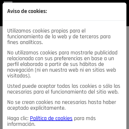
REVISTA
Aviso de cookies:
SECCIONES
Utilizamos cookies propias para el
funcionamiento de la web y de terceros para
fines analíticos.
No utilizamos cookies para mostrarle publicidad
relacionada con sus preferencias en base a un
descarga esta
perfil elaborado a partir de sus hábitos de
REVISTA
navegación (ni en nuestra web ni en sitios web
visitados).
Usted puede aceptar todas las cookies o sólo las
≡
NOTICIAS
necesarias para el funcionamiento del sitio web.
No se crean cookies no necesarias hasta haber
NOTICIAS
SERVICIOS DE INTERÉS
aceptado explícitamente.
TABLÓN DE ANUNCIOS
MIS ANUNCIOS
CONTACTO
Haga clic:
Política de cookies
para más
información.
NOSOTROS