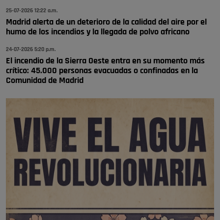
se va porke no tiene piscina 🤪🤪🤪
25-07-2026 12:22 a.m.
Pozuelo de Alarcón
Madrid alerta de un deterioro de la calidad del aire por el
humo de los incendios y la llegada de polvo africano
🔴 EXCLUSIVA | El comisario de la …
24-07-2026 5:20 p.m.
El incendio de la Sierra Oeste entra en su momento más
crítico: 45.000 personas evacuadas o confinadas en la
Comunidad de Madrid