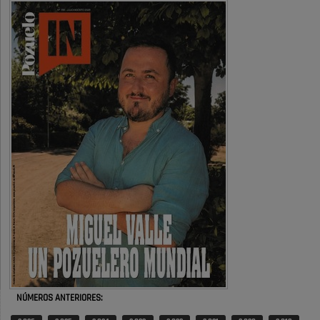
definitivamente Huerta Grande: las
obras …
También pienso que si no fuéramos tan sucios no haría falta denunciar
nada
Pozuelo de Alarcón
Quejas por el deterioro de la
limpieza …
Será amigo de alguien importante...en el Congreso, Senado, en la
Policía o en la politica
Pozuelo de Alarcón
🔴 EXCLUSIVA | El comisario de la …
😆Durán menos qué un caramelo en la puerta de un colegio 🍬
Pozuelo de Alarcón
🔴 EXCLUSIVA | El comisario de la …
NÚMEROS ANTERIORES:
se va porke no tiene piscina 🤪🤪🤪