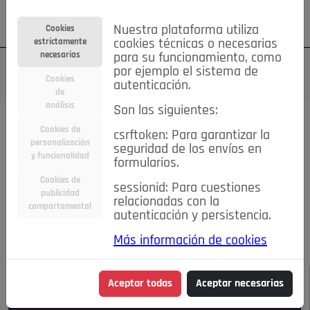
Su cuenta
Regístrese
¿Olvidó su contraseña?
Nuestra plataforma utiliza
Cookies
estrictamente
cookies técnicas o necesarias
necesarias
para su funcionamiento, como
por ejemplo el sistema de
Cookies
autenticación.
de
análisis
Son las siguientes:
Todas las noticias..
Cookies de
csrftoken: Para garantizar la
personalización
seguridad de los envíos en
#TePrestoMisOjos
Caridad
Ciencia&Tecnología
y funcionalidad
formularios.
Cultura
Deportes
Economía
Educación
Cookies de
Entretenimiento
España
Estilo de Vida
sessionid: Para cuestiones
publicidad
Internacional
Madrid
Opinión IN
Pozuelo de Alarcón
relacionadas con la
comportamental
autenticación y persistencia.
Pozuelo en imágenes
Salud
🔴 En Directo
Más información de cookies
JULIO-AGOSTO DE 2026
/
NOTICIAS
Aceptar todas
Aceptar necesarias
Escucha el audio de esta noticia: