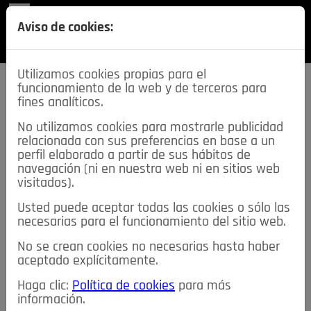
REVISTA
Aviso de cookies:
SECCIONES
Utilizamos cookies propias para el
funcionamiento de la web y de terceros para
fines analíticos.
No utilizamos cookies para mostrarle publicidad
relacionada con sus preferencias en base a un
descarga esta
perfil elaborado a partir de sus hábitos de
REVISTA
navegación (ni en nuestra web ni en sitios web
visitados).
Usted puede aceptar todas las cookies o sólo las
≡
NOTICIAS
necesarias para el funcionamiento del sitio web.
No se crean cookies no necesarias hasta haber
NOTICIAS
SERVICIOS DE INTERÉS
aceptado explícitamente.
TABLÓN DE ANUNCIOS
MIS ANUNCIOS
CONTACTO
Haga clic:
Política de cookies
para más
información.
NOSOTROS