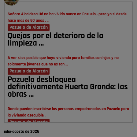
Señora Alcaldesa Ud no ha vivido nunca en Pozuelo , pero yo si desde
hace más de 60 años , …
Pozuelo de Alarcón
Quejas por el deterioro de la
limpieza …
A ver si es posible que haya vivienda para familias con hijos y no
solamente jóvenes que no es tan …
Pozuelo de Alarcón
Pozuelo desbloquea
definitivamente Huerta Grande: las
obras …
Donde pueden inscribirse las personas empadronados en Pozuelo para
la vivienda asequible .
Pozuelo de Alarcón
Pozuelo desbloquea
julio-agosto de 2026