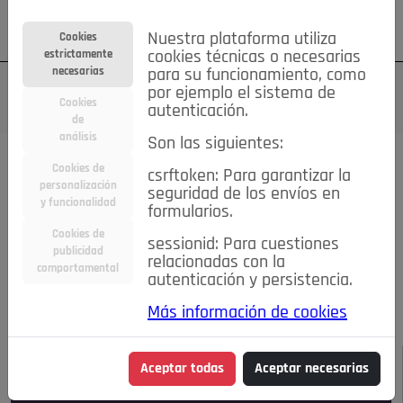
Su cuenta
Regístrese
¿Olvidó su contraseña?
Nuestra plataforma utiliza
Cookies
estrictamente
cookies técnicas o necesarias
necesarias
para su funcionamiento, como
por ejemplo el sistema de
Cookies
autenticación.
de
análisis
Son las siguientes:
Todas las noticias..
Cookies de
csrftoken: Para garantizar la
personalización
seguridad de los envíos en
#TePrestoMisOjos
Caridad
Ciencia&Tecnología
y funcionalidad
formularios.
Cultura
Deportes
Economía
Educación
Cookies de
Entretenimiento
España
Estilo de Vida
sessionid: Para cuestiones
publicidad
Internacional
Madrid
Opinión IN
Pozuelo de Alarcón
relacionadas con la
comportamental
autenticación y persistencia.
Pozuelo en imágenes
Salud
🔴 En Directo
Más información de cookies
JULIO-AGOSTO DE 2026
/
NOTICIAS
Aceptar todas
Aceptar necesarias
Escucha el audio de esta noticia: