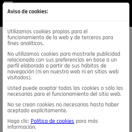
REVISTA
Aviso de cookies:
SECCIONES
Utilizamos cookies propias para el
funcionamiento de la web y de terceros para
fines analíticos.
No utilizamos cookies para mostrarle publicidad
relacionada con sus preferencias en base a un
descarga esta
perfil elaborado a partir de sus hábitos de
REVISTA
navegación (ni en nuestra web ni en sitios web
visitados).
Usted puede aceptar todas las cookies o sólo las
≡
NOTICIAS
necesarias para el funcionamiento del sitio web.
No se crean cookies no necesarias hasta haber
NOTICIAS
SERVICIOS DE INTERÉS
aceptado explícitamente.
TABLÓN DE ANUNCIOS
MIS ANUNCIOS
CONTACTO
Haga clic:
Política de cookies
para más
información.
NOSOTROS