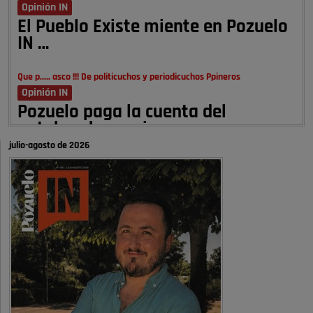
Opinión IN
El Pueblo Existe miente en Pozuelo
IN …
Que p..... asco !!! De politicuchos y periodicuchos Ppineros
Opinión IN
Pozuelo paga la cuenta del
autobombo: casi …
julio-agosto de 2026
Señora Alcaldesa Ud no ha vivido nunca en Pozuelo , pero yo si desde
hace más de 60 años , …
Pozuelo de Alarcón
Quejas por el deterioro de la
limpieza …
A ver si es posible que haya vivienda para familias con hijos y no
solamente jóvenes que no es tan …
Pozuelo de Alarcón
Pozuelo desbloquea