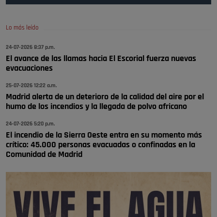
Pozuelo de Alarcón
🔴 EXCLUSIVA | El comisario de la …
Lo más leído
😆Durán menos qué un caramelo en la puerta de un colegio 🍬
Pozuelo de Alarcón
24-07-2026 8:37 p.m.
El avance de las llamas hacia El Escorial fuerza nuevas
🔴 EXCLUSIVA | El comisario de la …
evacuaciones
se va porke no tiene piscina 🤪🤪🤪
25-07-2026 12:22 a.m.
Pozuelo de Alarcón
Madrid alerta de un deterioro de la calidad del aire por el
humo de los incendios y la llegada de polvo africano
🔴 EXCLUSIVA | El comisario de la …
24-07-2026 5:20 p.m.
El incendio de la Sierra Oeste entra en su momento más
crítico: 45.000 personas evacuadas o confinadas en la
Comunidad de Madrid