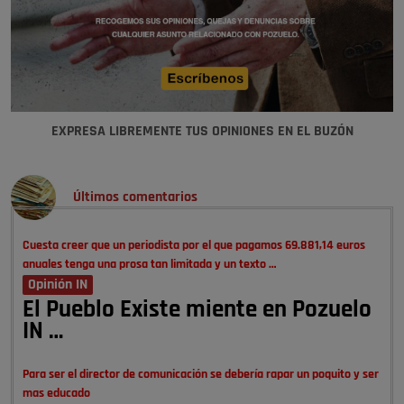
EXPRESA LIBREMENTE TUS OPINIONES EN EL BUZÓN
Últimos comentarios
Cuesta creer que un periodista por el que pagamos 69.881,14 euros
anuales tenga una prosa tan limitada y un texto …
Opinión IN
El Pueblo Existe miente en Pozuelo
IN …
Para ser el director de comunicación se debería rapar un poquito y ser
mas educado