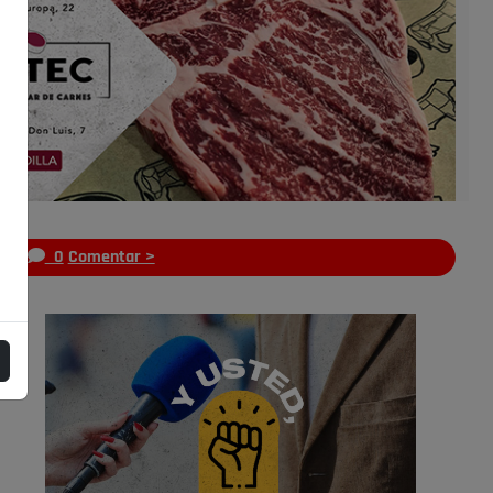
s
0
Comentar >