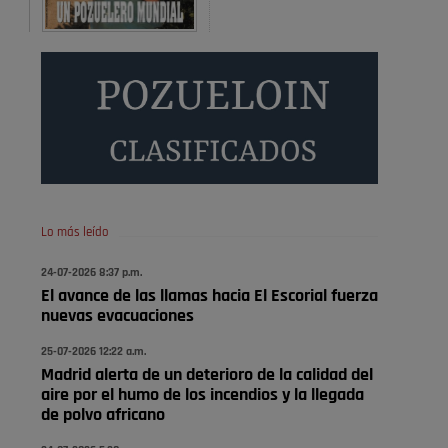
Donde pueden inscribirse las personas empadronados
en Pozuelo para la vivienda asequible .
Pozuelo de Alarcón
Pozuelo desbloquea
definitivamente Huerta
Grande: las obras …
También pienso que si no fuéramos tan sucios no haría
falta denunciar nada
Pozuelo de Alarcón
Lo más leído
Quejas por el deterioro de
24-07-2026 8:37 p.m.
la limpieza …
El avance de las llamas hacia El Escorial fuerza
nuevas evacuaciones
Será amigo de alguien importante...en el Congreso,
Senado, en la Policía o en la politica
25-07-2026 12:22 a.m.
Madrid alerta de un deterioro de la calidad del
Pozuelo de Alarcón
aire por el humo de los incendios y la llegada
🔴 EXCLUSIVA | El comisario
de polvo africano
de la …