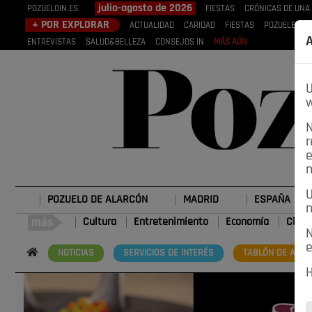
julio-agosto de 2026
POZUELOIN.ES
FIESTAS
CRÓNICAS DE UNA
+ POR EXPLORAR
ACTUALIDAD
CARIDAD
FIESTAS
POZUELEROS
A
ENTREVISTAS
SALUD&BELLEZA
CONSEJOS IN
MÁS AÚN
U
w
N
r
e
n
U
POZUELO DE ALARCÓN
MADRID
ESPAÑA
n
Cultura
Entretenimiento
Economía
Cienc
N
e
NOTICIAS
SERVICIOS DE INTERÉS
TABLÓN DE ANUN
H