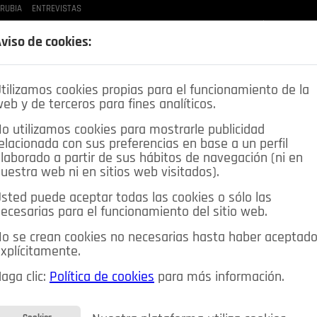
 RUBIA
ENTREVISTAS
LAS BUENAS MANERAS
LO QUE TE DIJE
SPLEEN DE POZUELO
CRÓNICAS DE UNA
viso de cookies:
tilizamos cookies propias para el funcionamiento de la
eb y de terceros para fines analíticos.
o utilizamos cookies para mostrarle publicidad
elacionada con sus preferencias en base a un perfil
laborado a partir de sus hábitos de navegación (ni en
uestra web ni en sitios web visitados).
sted puede aceptar todas las cookies o sólo las
DEPORTES
OPINIÓN IN
SALUD
🔴 EN DIRECTO
ecesarias para el funcionamiento del sitio web.
ia&Tecnología
Educación
Caridad
Pozuelo en imágenes
o se crean cookies no necesarias hasta haber aceptad
xplícitamente.
CIOS
MIS ANUNCIOS
CONTACTO
NOSOTROS
aga clic:
Política de cookies
para más información.