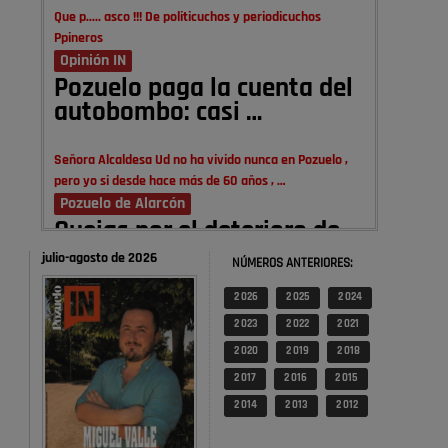
Que p..... asco !!! De politicuchos y periodicuchos
Ppineros
Opinión IN
Pozuelo paga la cuenta del
autobombo: casi …
Señora Alcaldesa Ud no ha vivido nunca en Pozuelo ,
pero yo si desde hace más de 60 años , …
Pozuelo de Alarcón
Quejas por el deterioro de
la limpieza …
julio-agosto de 2026
NÚMEROS ANTERIORES:
2 026
2 025
2 024
A ver si es posible que haya vivienda para familias con
hijos y no solamente jóvenes que no es tan …
2 023
2 022
2 021
Pozuelo de Alarcón
2 020
2 019
2 018
Pozuelo desbloquea
2 017
2 016
2 015
definitivamente Huerta
2 014
2 013
2 012
Grande: las obras …