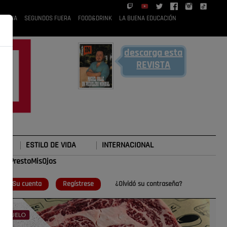
 RUBIA
SEGUNDOS FUERA
FOOD&DRINK
LA BUENA EDUCACIÓN
descarga esta
REVISTA
ESTILO DE VIDA
INTERNACIONAL
#TePrestoMisOjos
o
Su cuenta
Regístrese
¿Olvidó su contraseña?