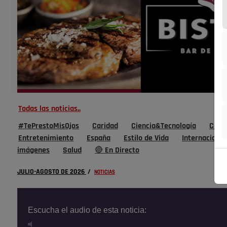
Todas las noticias..
#TePrestoMisOjos
Caridad
Ciencia&Tecnología
Cultu
Entretenimiento
España
Estilo de Vida
Internacional
imágenes
Salud
🔴 En Directo
JULIO-AGOSTO DE 2026
/
NOTICIAS
Escucha el audio de esta noticia: