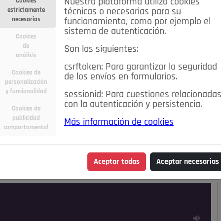
Nuestra plataforma utiliza cookies
Cookies
estrictamente
técnicas o necesarias para su
necesarias
funcionamiento, como por ejemplo el
sistema de autenticación.
Cookies
de
Son las siguientes:
análisis
csrftoken: Para garantizar la seguridad
Cookies de
de los envíos en formularios.
personalización
y funcionalidad
sessionid: Para cuestiones relacionada
con la autenticación y persistencia.
Cookies de
publicidad
Más información de cookies
ra
Deportes
Economía
Educación
comportamental
Madrid
Opinión IN
Pozuelo de Alarcón
Pozuelo en
Aceptar todas
Aceptar necesarias