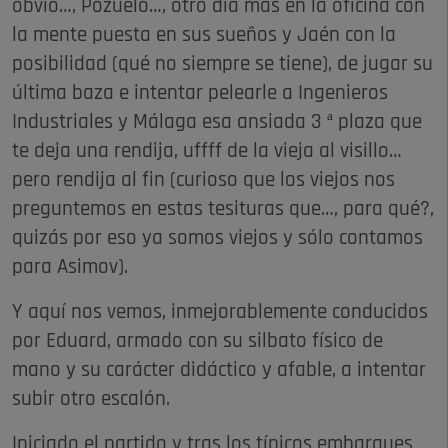
obvio…, Pozuelo…, otro día más en la oficina con
la mente puesta en sus sueños y Jaén con la
posibilidad (qué no siempre se tiene), de jugar su
última baza e intentar pelearle a Ingenieros
Industriales y Málaga esa ansiada 3 ª plaza que
te deja una rendija, uffff de la vieja al visillo…
pero rendija al fin (curioso que los viejos nos
preguntemos en estas tesituras que…, para qué?,
quizás por eso ya somos viejos y sólo contamos
para Asimov).
Y aquí nos vemos, inmejorablemente conducidos
por Eduard, armado con su silbato físico de
mano y su carácter didáctico y afable, a intentar
subir otro escalón.
Iniciado el partido y tras los típicos embarques