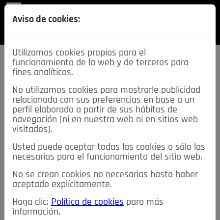
REVISTA
Aviso de cookies:
SECCIONES
Utilizamos cookies propias para el
funcionamiento de la web y de terceros para
fines analíticos.
No utilizamos cookies para mostrarle publicidad
relacionada con sus preferencias en base a un
descarga esta
perfil elaborado a partir de sus hábitos de
REVISTA
navegación (ni en nuestra web ni en sitios web
visitados).
Usted puede aceptar todas las cookies o sólo las
≡
NOTICIAS
necesarias para el funcionamiento del sitio web.
No se crean cookies no necesarias hasta haber
NOTICIAS
SERVICIOS DE INTERÉS
aceptado explícitamente.
TABLÓN DE ANUNCIOS
MIS ANUNCIOS
CONTACTO
Haga clic:
Política de cookies
para más
información.
NOSOTROS