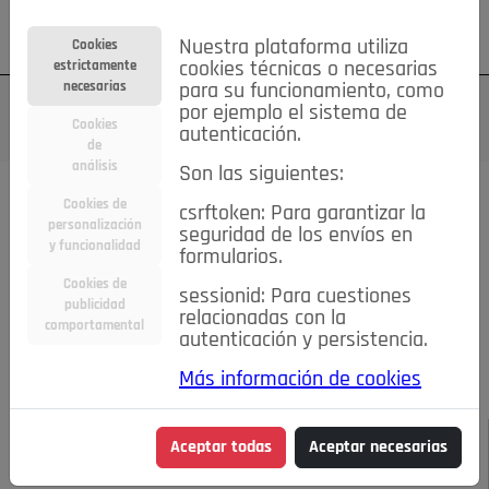
Su cuenta
Regístrese
¿Olvidó su contraseña?
Nuestra plataforma utiliza
Cookies
estrictamente
cookies técnicas o necesarias
necesarias
para su funcionamiento, como
por ejemplo el sistema de
Cookies
autenticación.
de
análisis
Son las siguientes:
Todas las noticias..
Cookies de
csrftoken: Para garantizar la
personalización
seguridad de los envíos en
#TePrestoMisOjos
Caridad
Ciencia&Tecnología
y funcionalidad
formularios.
Cultura
Deportes
Economía
Educación
Cookies de
Entretenimiento
España
Estilo de Vida
sessionid: Para cuestiones
publicidad
Internacional
Madrid
Opinión IN
Pozuelo de Alarcón
relacionadas con la
comportamental
autenticación y persistencia.
Pozuelo en imágenes
Salud
🔴 En Directo
Más información de cookies
JULIO-AGOSTO DE 2026
/
NOTICIAS
El Pozuelo Rugby
Aceptar todas
Aceptar necesarias