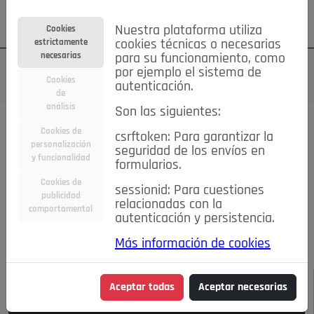
Su cuenta
Regístrese
¿Olvidó su contraseña?
Nuestra plataforma utiliza
Cookies
estrictamente
cookies técnicas o necesarias
necesarias
para su funcionamiento, como
por ejemplo el sistema de
Cookies
autenticación.
de
análisis
Son las siguientes:
Todas las noticias..
Cookies de
csrftoken: Para garantizar la
personalización
seguridad de los envíos en
#TePrestoMisOjos
Caridad
Ciencia&Tecnología
y funcionalidad
formularios.
Cultura
Deportes
Economía
Educación
Cookies de
Entretenimiento
España
Estilo de Vida
sessionid: Para cuestiones
publicidad
Internacional
Madrid
Opinión IN
Pozuelo de Alarcón
relacionadas con la
comportamental
autenticación y persistencia.
Pozuelo en imágenes
Salud
🔴 En Directo
Más información de cookies
JULIO-AGOSTO DE 2026
/
NOTICIAS
Aceptar todas
Aceptar necesarias
Escucha el audio de esta noticia: