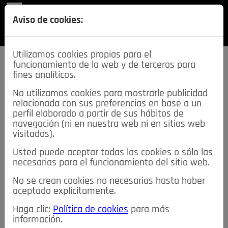
REVISTA
Aviso de cookies:
SECCIONES
Utilizamos cookies propias para el
funcionamiento de la web y de terceros para
fines analíticos.
No utilizamos cookies para mostrarle publicidad
relacionada con sus preferencias en base a un
descarga esta
perfil elaborado a partir de sus hábitos de
REVISTA
navegación (ni en nuestra web ni en sitios web
visitados).
Usted puede aceptar todas las cookies o sólo las
≡
NOTICIAS
necesarias para el funcionamiento del sitio web.
No se crean cookies no necesarias hasta haber
NOTICIAS
SERVICIOS DE INTERÉS
aceptado explícitamente.
TABLÓN DE ANUNCIOS
MIS ANUNCIOS
CONTACTO
Haga clic:
Política de cookies
para más
información.
NOSOTROS