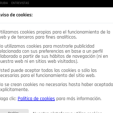
 RUBIA
ENTREVISTAS
LAS BUENAS MANERAS
LO QUE TE DIJE
SPLEEN DE POZUELO
CRÓNICAS DE UNA
viso de cookies:
tilizamos cookies propias para el funcionamiento de la
eb y de terceros para fines analíticos.
o utilizamos cookies para mostrarle publicidad
elacionada con sus preferencias en base a un perfil
laborado a partir de sus hábitos de navegación (ni en
uestra web ni en sitios web visitados).
sted puede aceptar todas las cookies o sólo las
DEPORTES
OPINIÓN IN
SALUD
🔴 EN DIRECTO
ecesarias para el funcionamiento del sitio web.
ia&Tecnología
Educación
Caridad
Pozuelo en imágenes
o se crean cookies no necesarias hasta haber aceptad
xplícitamente.
CIOS
MIS ANUNCIOS
CONTACTO
NOSOTROS
aga clic:
Política de cookies
para más información.