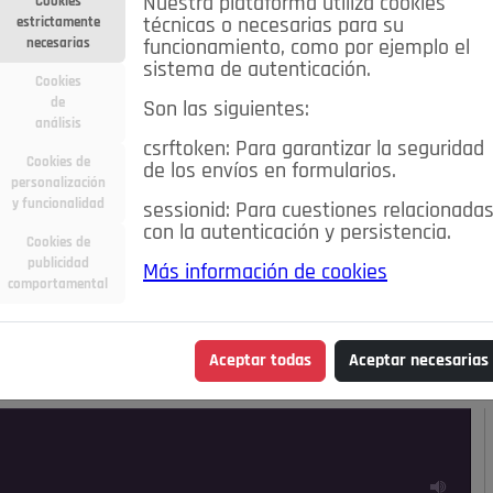
Nuestra plataforma utiliza cookies
Cookies
estrictamente
técnicas o necesarias para su
necesarias
funcionamiento, como por ejemplo el
sistema de autenticación.
Cookies
de
Son las siguientes:
análisis
csrftoken: Para garantizar la seguridad
Cookies de
de los envíos en formularios.
personalización
y funcionalidad
sessionid: Para cuestiones relacionada
con la autenticación y persistencia.
Cookies de
publicidad
Más información de cookies
ra
Deportes
Economía
Educación
comportamental
Madrid
Opinión IN
Pozuelo de Alarcón
Pozuelo en
Aceptar todas
Aceptar necesarias