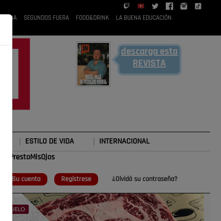
 RUBIA
SEGUNDOS FUERA
FOOD&DRINK
LA BUENA EDUCACIÓN
descarga esta
REVISTA
ESTILO DE VIDA
INTERNACIONAL
#TePrestoMisOjos
o
Su cuenta
Regístrese
¿Olvidó su contraseña?