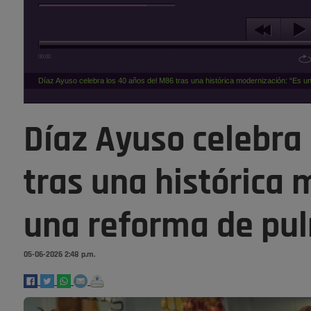
00:00
Díaz Ayuso celebra los 40 años del M86 tras una histórica modernización: “Es 
Díaz Ayuso celebra
tras una histórica 
una reforma de pul
05-06-2026 2:48 p.m.