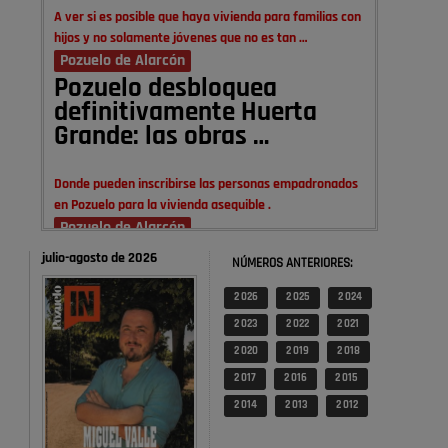
A ver si es posible que haya vivienda para familias con
hijos y no solamente jóvenes que no es tan …
Pozuelo de Alarcón
Pozuelo desbloquea
definitivamente Huerta
Grande: las obras …
Donde pueden inscribirse las personas empadronados
en Pozuelo para la vivienda asequible .
Pozuelo de Alarcón
Pozuelo desbloquea
julio-agosto de 2026
NÚMEROS ANTERIORES:
definitivamente Huerta
Grande: las obras …
2 026
2 025
2 024
2 023
2 022
2 021
También pienso que si no fuéramos tan sucios no haría
2 020
2 019
2 018
falta denunciar nada
2 017
2 016
2 015
Pozuelo de Alarcón
2 014
2 013
2 012
Quejas por el deterioro de
la limpieza …