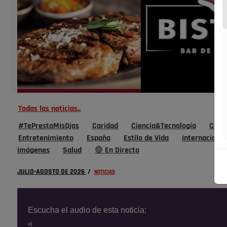
Todas las noticias..
#TePrestoMisOjos
Caridad
Ciencia&Tecnología
Cultu
Entretenimiento
España
Estilo de Vida
Internacional
imágenes
Salud
🔴 En Directo
JULIO-AGOSTO DE 2026
/
NOTICIAS
Escucha el audio de esta noticia: