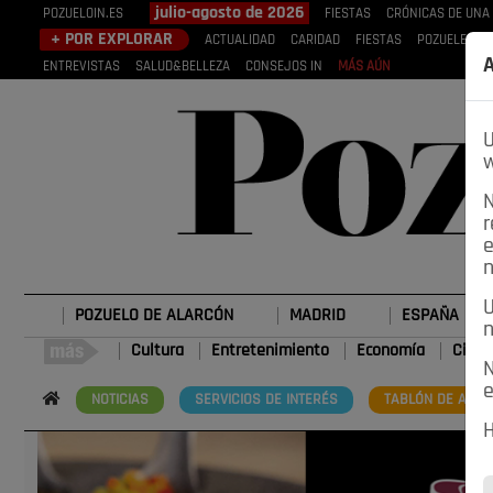
julio-agosto de 2026
POZUELOIN.ES
FIESTAS
CRÓNICAS DE UNA
+ POR EXPLORAR
ACTUALIDAD
CARIDAD
FIESTAS
POZUELEROS
A
ENTREVISTAS
SALUD&BELLEZA
CONSEJOS IN
MÁS AÚN
U
w
N
r
e
n
U
POZUELO DE ALARCÓN
MADRID
ESPAÑA
n
Cultura
Entretenimiento
Economía
Cienc
N
e
NOTICIAS
SERVICIOS DE INTERÉS
TABLÓN DE ANUN
H