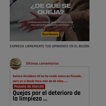
EXPRESA LIBREMENTE TUS OPINIONES EN EL BUZÓN
Últimos comentarios
Señora Alcaldesa Ud no ha vivido nunca en Pozuelo ,
pero yo si desde hace más de 60 años , …
Pozuelo de Alarcón
Quejas por el deterioro de
la limpieza …