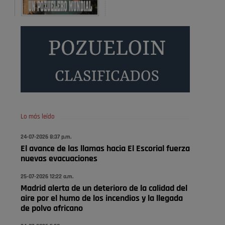
Será amigo de alguien importante...en el Congreso,
Senado, en la Policía o en la politica
Pozuelo de Alarcón
🔴 EXCLUSIVA | El comisario
de la …
😆Durán menos qué un caramelo en la puerta de un
colegio 🍬
Pozuelo de Alarcón
Lo más leído
🔴 EXCLUSIVA | El comisario
24-07-2026 8:37 p.m.
de la …
El avance de las llamas hacia El Escorial fuerza
nuevas evacuaciones
se va porke no tiene piscina 🤪🤪🤪
25-07-2026 12:22 a.m.
Pozuelo de Alarcón
Madrid alerta de un deterioro de la calidad del
🔴 EXCLUSIVA | El comisario
aire por el humo de los incendios y la llegada
de la …
de polvo africano