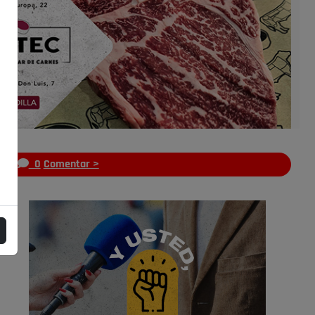
s
0
Comentar >