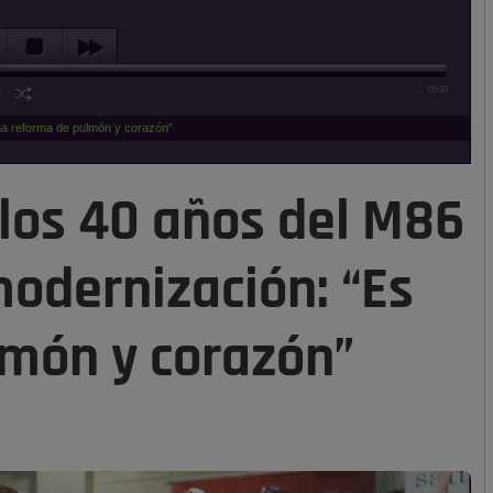
05:37
una reforma de pulmón y corazón”
 los 40 años del M86
modernización: “Es
món y corazón”