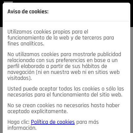
REVISTA
Aviso de cookies:
SECCIONES
Utilizamos cookies propias para el
funcionamiento de la web y de terceros para
fines analíticos.
No utilizamos cookies para mostrarle publicidad
relacionada con sus preferencias en base a un
descarga esta
perfil elaborado a partir de sus hábitos de
REVISTA
navegación (ni en nuestra web ni en sitios web
visitados).
Usted puede aceptar todas las cookies o sólo las
≡
NOTICIAS
necesarias para el funcionamiento del sitio web.
No se crean cookies no necesarias hasta haber
NOTICIAS
SERVICIOS DE INTERÉS
aceptado explícitamente.
TABLÓN DE ANUNCIOS
MIS ANUNCIOS
CONTACTO
Haga clic:
Política de cookies
para más
información.
NOSOTROS