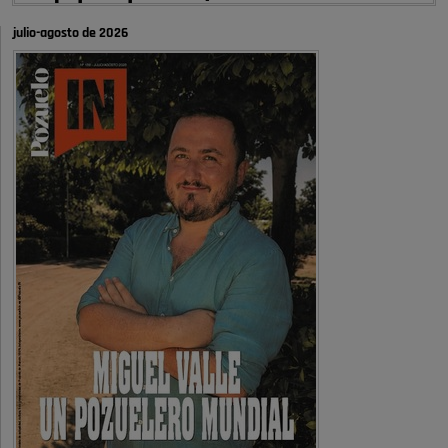
autobombo: casi …
julio-agosto de 2026
Señora Alcaldesa Ud no ha vivido nunca en Pozuelo , pero yo si desde
hace más de 60 años , …
Pozuelo de Alarcón
Quejas por el deterioro de la
limpieza …
A ver si es posible que haya vivienda para familias con hijos y no
solamente jóvenes que no es tan …
Pozuelo de Alarcón
Pozuelo desbloquea
definitivamente Huerta Grande: las
obras …
Donde pueden inscribirse las personas empadronados en Pozuelo para
la vivienda asequible .
Pozuelo de Alarcón
Pozuelo desbloquea