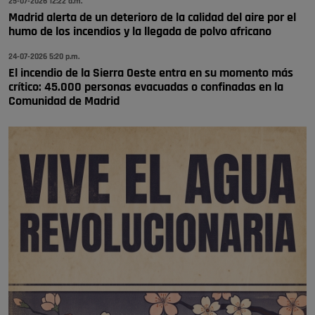
25-07-2026 12:22 a.m.
Pozuelo de Alarcón
Madrid alerta de un deterioro de la calidad del aire por el
humo de los incendios y la llegada de polvo africano
🔴 EXCLUSIVA | El comisario de la …
24-07-2026 5:20 p.m.
El incendio de la Sierra Oeste entra en su momento más
crítico: 45.000 personas evacuadas o confinadas en la
Comunidad de Madrid