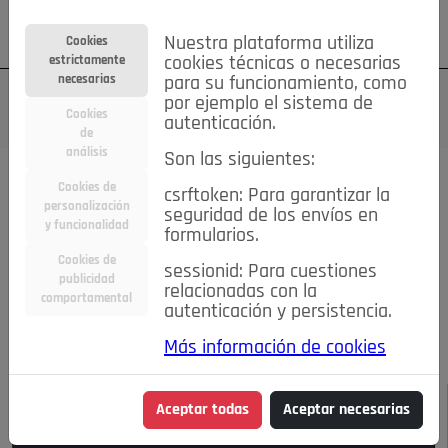
Su cuenta
Regístrese
¿Olvidó su contraseña?
Nuestra plataforma utiliza
Cookies
estrictamente
cookies técnicas o necesarias
necesarias
para su funcionamiento, como
por ejemplo el sistema de
Cookies
autenticación.
de
análisis
Son las siguientes:
Todas las noticias..
Cookies de
csrftoken: Para garantizar la
personalización
seguridad de los envíos en
#TePrestoMisOjos
Caridad
Ciencia&Tecnología
y funcionalidad
formularios.
Cultura
Deportes
Economía
Educación
Cookies de
Entretenimiento
España
Estilo de Vida
sessionid: Para cuestiones
publicidad
Internacional
Madrid
Opinión IN
Pozuelo de Alarcón
relacionadas con la
comportamental
autenticación y persistencia.
Pozuelo en imágenes
Salud
🔴 En Directo
Más información de cookies
JULIO-AGOSTO DE 2026
/
NOTICIAS
Aceptar todas
Aceptar necesarias
Escucha el audio de esta noticia: