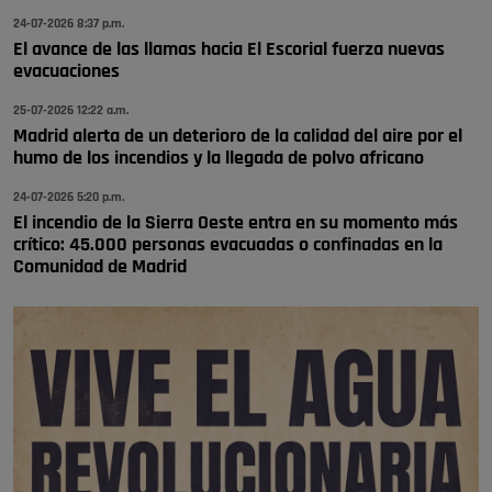
Wayne Rooney era el comisario de pozuelo?
24-07-2026 8:37 p.m.
Pozuelo de Alarcón
El avance de las llamas hacia El Escorial fuerza nuevas
🔴 EXCLUSIVA | El comisario de la …
evacuaciones
25-07-2026 12:22 a.m.
Madrid alerta de un deterioro de la calidad del aire por el
humo de los incendios y la llegada de polvo africano
24-07-2026 5:20 p.m.
El incendio de la Sierra Oeste entra en su momento más
crítico: 45.000 personas evacuadas o confinadas en la
Comunidad de Madrid