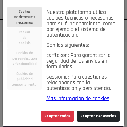
Su cuenta
Regístrese
¿Olvidó su contraseña?
Nuestra plataforma utiliza
Cookies
estrictamente
cookies técnicas o necesarias
necesarias
para su funcionamiento, como
por ejemplo el sistema de
Cookies
autenticación.
de
análisis
Son las siguientes:
Todas las noticias..
Cookies de
csrftoken: Para garantizar la
personalización
seguridad de los envíos en
#TePrestoMisOjos
Caridad
Ciencia&Tecnología
y funcionalidad
formularios.
Cultura
Deportes
Economía
Educación
Cookies de
Entretenimiento
España
Estilo de Vida
sessionid: Para cuestiones
publicidad
Internacional
Madrid
Opinión IN
Pozuelo de Alarcón
relacionadas con la
comportamental
autenticación y persistencia.
Pozuelo en imágenes
Salud
🔴 En Directo
Más información de cookies
JULIO-AGOSTO DE 2026
/
NOTICIAS
Aceptar todas
Aceptar necesarias
Escucha el audio de esta noticia: