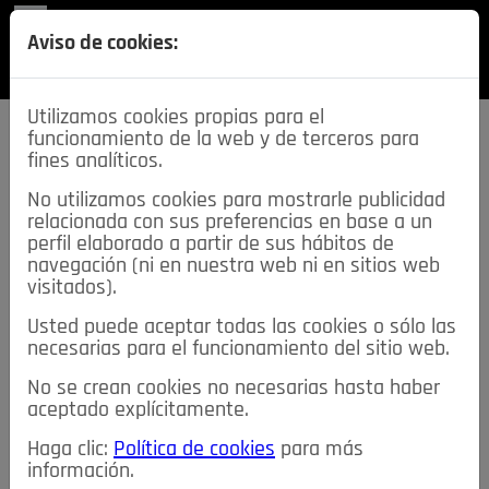
REVISTA
Aviso de cookies:
SECCIONES
Utilizamos cookies propias para el
funcionamiento de la web y de terceros para
fines analíticos.
No utilizamos cookies para mostrarle publicidad
relacionada con sus preferencias en base a un
descarga esta
perfil elaborado a partir de sus hábitos de
REVISTA
navegación (ni en nuestra web ni en sitios web
visitados).
Usted puede aceptar todas las cookies o sólo las
≡
NOTICIAS
necesarias para el funcionamiento del sitio web.
No se crean cookies no necesarias hasta haber
NOTICIAS
SERVICIOS DE INTERÉS
aceptado explícitamente.
TABLÓN DE ANUNCIOS
MIS ANUNCIOS
CONTACTO
Haga clic:
Política de cookies
para más
información.
NOSOTROS