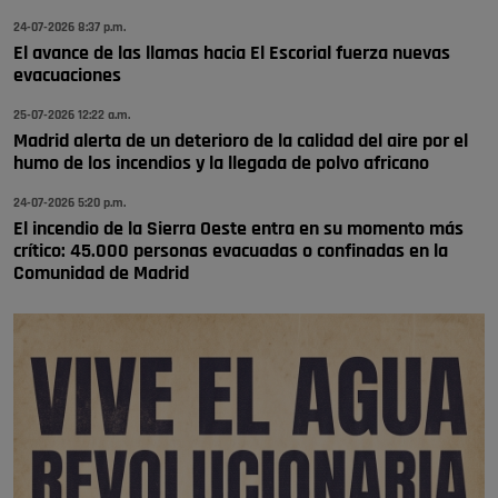
24-07-2026 8:37 p.m.
A ver si llega alguno que de verdad le importe la seguridad de Pozuelo
El avance de las llamas hacia El Escorial fuerza nuevas
Pozuelo de Alarcón
evacuaciones
🔴 EXCLUSIVA | El comisario de la …
25-07-2026 12:22 a.m.
Madrid alerta de un deterioro de la calidad del aire por el
humo de los incendios y la llegada de polvo africano
24-07-2026 5:20 p.m.
El incendio de la Sierra Oeste entra en su momento más
crítico: 45.000 personas evacuadas o confinadas en la
Comunidad de Madrid