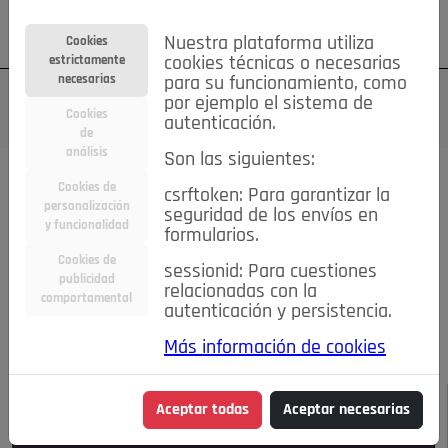
Su cuenta
Regístrese
¿Olvidó su contraseña?
Nuestra plataforma utiliza
Cookies
estrictamente
cookies técnicas o necesarias
necesarias
para su funcionamiento, como
por ejemplo el sistema de
Cookies
autenticación.
de
análisis
Son las siguientes:
Todas las noticias..
Cookies de
csrftoken: Para garantizar la
personalización
seguridad de los envíos en
#TePrestoMisOjos
Caridad
Ciencia&Tecnología
y funcionalidad
formularios.
Cultura
Deportes
Economía
Educación
Cookies de
Entretenimiento
España
Estilo de Vida
sessionid: Para cuestiones
publicidad
Internacional
Madrid
Opinión IN
Pozuelo de Alarcón
relacionadas con la
comportamental
autenticación y persistencia.
Pozuelo en imágenes
Salud
🔴 En Directo
Más información de cookies
JULIO-AGOSTO DE 2026
/
NOTICIAS
Aceptar todas
Aceptar necesarias
Escucha el audio de esta noticia: