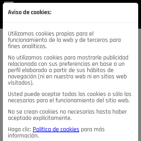
REVISTA
Aviso de cookies:
SECCIONES
Utilizamos cookies propias para el
funcionamiento de la web y de terceros para
fines analíticos.
No utilizamos cookies para mostrarle publicidad
relacionada con sus preferencias en base a un
descarga esta
perfil elaborado a partir de sus hábitos de
REVISTA
navegación (ni en nuestra web ni en sitios web
visitados).
Usted puede aceptar todas las cookies o sólo las
≡
NOTICIAS
necesarias para el funcionamiento del sitio web.
No se crean cookies no necesarias hasta haber
NOTICIAS
SERVICIOS DE INTERÉS
aceptado explícitamente.
TABLÓN DE ANUNCIOS
MIS ANUNCIOS
CONTACTO
Haga clic:
Política de cookies
para más
información.
NOSOTROS