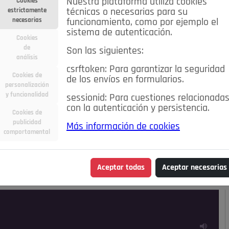
Nuestra plataforma utiliza cookies
Cookies
estrictamente
técnicas o necesarias para su
necesarias
funcionamiento, como por ejemplo el
sistema de autenticación.
Cookies
de
Son las siguientes:
análisis
csrftoken: Para garantizar la seguridad
Cookies de
de los envíos en formularios.
personalización
y funcionalidad
sessionid: Para cuestiones relacionada
con la autenticación y persistencia.
Cookies de
publicidad
Más información de cookies
ra
Deportes
Economía
Educación
comportamental
Madrid
Opinión IN
Pozuelo de Alarcón
Pozuelo en
Aceptar todas
Aceptar necesarias