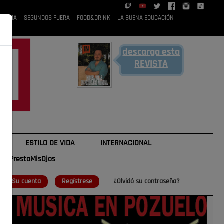
 RUBIA
SEGUNDOS FUERA
FOOD&DRINK
LA BUENA EDUCACIÓN
descarga esta
REVISTA
ESTILO DE VIDA
INTERNACIONAL
#TePrestoMisOjos
o
Su cuenta
Regístrese
¿Olvidó su contraseña?