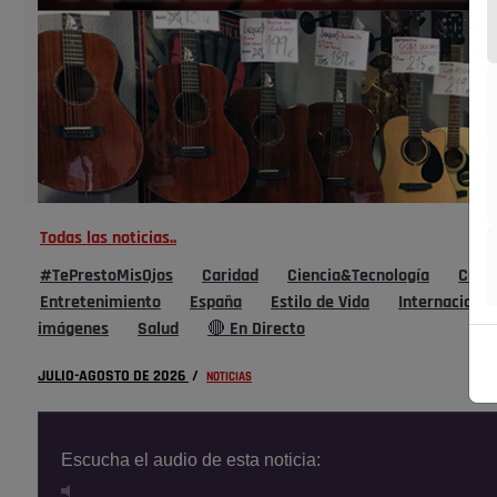
Todas las noticias..
#TePrestoMisOjos
Caridad
Ciencia&Tecnología
Cultu
Entretenimiento
España
Estilo de Vida
Internacional
imágenes
Salud
🔴 En Directo
JULIO-AGOSTO DE 2026
/
NOTICIAS
Escucha el audio de esta noticia: