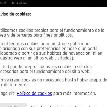
 RUBIA
ENTREVISTAS
LAS BUENAS MANERAS
LO QUE TE DIJE
SPLEEN DE POZUELO
CRÓNICAS DE UNA
viso de cookies:
tilizamos cookies propias para el funcionamiento de la
eb y de terceros para fines analíticos.
o utilizamos cookies para mostrarle publicidad
elacionada con sus preferencias en base a un perfil
laborado a partir de sus hábitos de navegación (ni en
uestra web ni en sitios web visitados).
sted puede aceptar todas las cookies o sólo las
DEPORTES
OPINIÓN IN
SALUD
🔴 EN DIRECTO
ecesarias para el funcionamiento del sitio web.
ia&Tecnología
Educación
Caridad
Pozuelo en imágenes
o se crean cookies no necesarias hasta haber aceptad
xplícitamente.
CIOS
MIS ANUNCIOS
CONTACTO
NOSOTROS
aga clic:
Política de cookies
para más información.