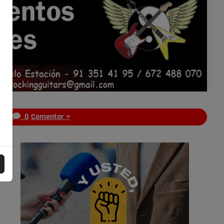
s
0
Comentar >