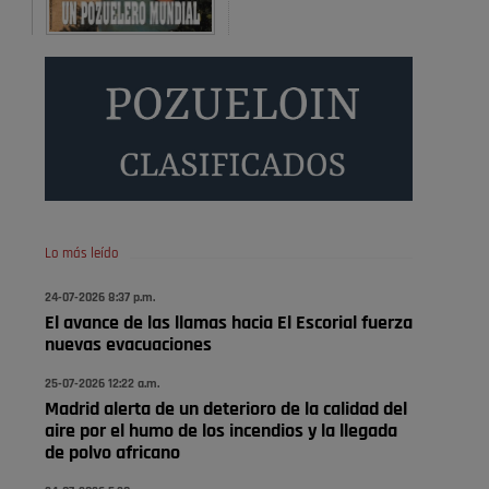
A ver si es posible que haya vivienda para familias con
hijos y no solamente jóvenes que no es tan …
Pozuelo de Alarcón
Pozuelo desbloquea
definitivamente Huerta
Grande: las obras …
Donde pueden inscribirse las personas empadronados
en Pozuelo para la vivienda asequible .
Pozuelo de Alarcón
Lo más leído
Pozuelo desbloquea
24-07-2026 8:37 p.m.
definitivamente Huerta
El avance de las llamas hacia El Escorial fuerza
Grande: las obras …
nuevas evacuaciones
También pienso que si no fuéramos tan sucios no haría
25-07-2026 12:22 a.m.
Madrid alerta de un deterioro de la calidad del
falta denunciar nada
aire por el humo de los incendios y la llegada
Pozuelo de Alarcón
de polvo africano
Quejas por el deterioro de