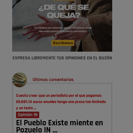
EXPRESA LIBREMENTE TUS OPINIONES EN EL BUZÓN
Últimos comentarios
Cuesta creer que un periodista por el que pagamos
69.881,14 euros anuales tenga una prosa tan limitada
y un texto …
Opinión IN
El Pueblo Existe miente en
Pozuelo IN …