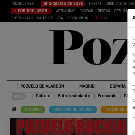
julio-agosto de 2026
POZUELOIN.ES
FIESTAS
CRÓNICAS DE UNA
+ POR EXPLORAR
ACTUALIDAD
CARIDAD
FIESTAS
POZUELEROS
A
ENTREVISTAS
SALUD&BELLEZA
CONSEJOS IN
MÁS AÚN
U
w
N
r
e
n
U
POZUELO DE ALARCÓN
MADRID
ESPAÑA
n
Cultura
Entretenimiento
Economía
Cienc
N
e
NOTICIAS
SERVICIOS DE INTERÉS
TABLÓN DE ANUN
H