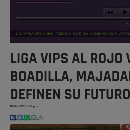
00:00
LIGA VIPS AL ROJO VIVO: POZUELO, BOADILLA, MAJADAHONDA Y LAS R
LIGA VIPS AL ROJO 
BOADILLA, MAJADA
DEFINEN SU FUTURO
10-03-2025 5:49 p.m.