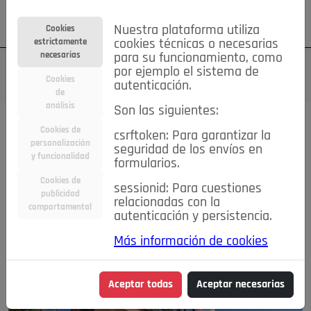
Su cuenta
Regístrese
¿Olvidó su contraseña?
Nuestra plataforma utiliza
Cookies
estrictamente
cookies técnicas o necesarias
necesarias
para su funcionamiento, como
por ejemplo el sistema de
Cookies
autenticación.
de
análisis
Son las siguientes:
Cookies de
Todas las noticias..
csrftoken: Para garantizar la
personalización
seguridad de los envíos en
y funcionalidad
formularios.
#TePrestoMisOjos
Caridad
Ciencia&Tecnología
Cookies de
Cultura
Deportes
Economía
Educación
sessionid: Para cuestiones
publicidad
relacionadas con la
Entretenimiento
España
Estilo de Vida
comportamental
autenticación y persistencia.
Internacional
Madrid
Opinión IN
Pozuelo de Alarcón
Pozuelo en imágenes
Salud
🔴 En Directo
Más información de cookies
Aceptar todas
Aceptar necesarias