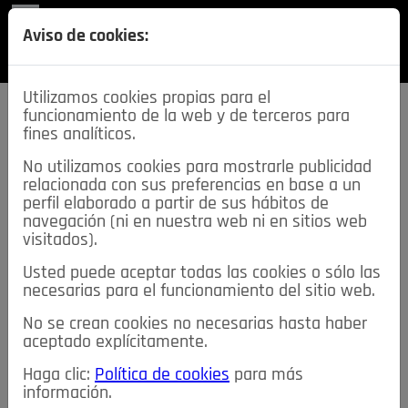
REVISTA
Aviso de cookies:
SECCIONES
Utilizamos cookies propias para el
funcionamiento de la web y de terceros para
fines analíticos.
No utilizamos cookies para mostrarle publicidad
relacionada con sus preferencias en base a un
descarga esta
perfil elaborado a partir de sus hábitos de
REVISTA
navegación (ni en nuestra web ni en sitios web
visitados).
Usted puede aceptar todas las cookies o sólo las
≡
NOTICIAS
necesarias para el funcionamiento del sitio web.
No se crean cookies no necesarias hasta haber
NOTICIAS
SERVICIOS DE INTERÉS
aceptado explícitamente.
TABLÓN DE ANUNCIOS
MIS ANUNCIOS
CONTACTO
Haga clic:
Política de cookies
para más
información.
NOSOTROS