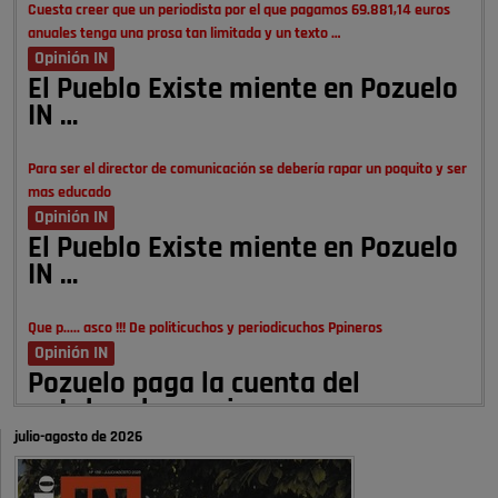
Cuesta creer que un periodista por el que pagamos 69.881,14 euros
anuales tenga una prosa tan limitada y un texto …
Opinión IN
El Pueblo Existe miente en Pozuelo
IN …
Para ser el director de comunicación se debería rapar un poquito y ser
mas educado
Opinión IN
El Pueblo Existe miente en Pozuelo
IN …
Que p..... asco !!! De politicuchos y periodicuchos Ppineros
Opinión IN
Pozuelo paga la cuenta del
autobombo: casi …
julio-agosto de 2026
Señora Alcaldesa Ud no ha vivido nunca en Pozuelo , pero yo si desde
hace más de 60 años , …