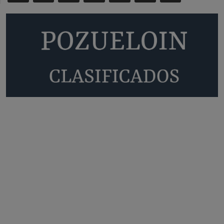
nada
Pozuelo de Alarcón
Quejas por el deterioro de la
limpieza …
Será amigo de alguien importante...en el Congreso, Senado, en la
Policía o en la politica
Pozuelo de Alarcón
🔴 EXCLUSIVA | El comisario de la …
😆Durán menos qué un caramelo en la puerta de un colegio 🍬
Pozuelo de Alarcón
🔴 EXCLUSIVA | El comisario de la …
se va porke no tiene piscina 🤪🤪🤪
Pozuelo de Alarcón
🔴 EXCLUSIVA | El comisario de la …