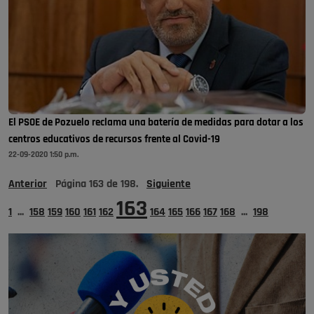
El PSOE de Pozuelo reclama una batería de medidas para dotar a los
centros educativos de recursos frente al Covid-19
22-09-2020 1:50 p.m.
Anterior
Página
163
de
198
.
Siguiente
163
1
...
158
159
160
161
162
164
165
166
167
168
...
198