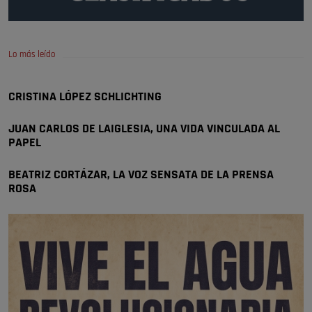
A ver si llega alguno que de verdad le importe la seguridad de Pozuelo
Pozuelo de Alarcón
🔴 EXCLUSIVA | El comisario de la …
Lo más leído
Wayne Rooney era el comisario de pozuelo?
Pozuelo de Alarcón
CRISTINA LÓPEZ SCHLICHTING
🔴 EXCLUSIVA | El comisario de la …
JUAN CARLOS DE LAIGLESIA, UNA VIDA VINCULADA AL
PAPEL
BEATRIZ CORTÁZAR, LA VOZ SENSATA DE LA PRENSA
ROSA