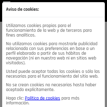
REVISTA
Aviso de cookies:
SECCIONES
Utilizamos cookies propias para el
funcionamiento de la web y de terceros para
fines analíticos.
No utilizamos cookies para mostrarle publicidad
relacionada con sus preferencias en base a un
descarga esta
perfil elaborado a partir de sus hábitos de
REVISTA
navegación (ni en nuestra web ni en sitios web
visitados).
Usted puede aceptar todas las cookies o sólo las
≡
NOTICIAS
necesarias para el funcionamiento del sitio web.
No se crean cookies no necesarias hasta haber
NOTICIAS
SERVICIOS DE INTERÉS
aceptado explícitamente.
TABLÓN DE ANUNCIOS
MIS ANUNCIOS
CONTACTO
Haga clic:
Política de cookies
para más
información.
NOSOTROS