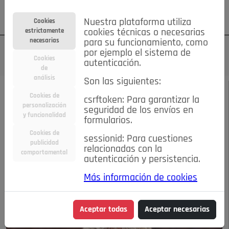
Su cuenta
Regístrese
¿Olvidó su contraseña?
Nuestra plataforma utiliza
Cookies
estrictamente
cookies técnicas o necesarias
necesarias
para su funcionamiento, como
por ejemplo el sistema de
Cookies
autenticación.
de
análisis
Son las siguientes:
SEPTIEMBRE DE 2025
/
FIESTAS
Cookies de
csrftoken: Para garantizar la
personalización
seguridad de los envíos en
LUNES, 8 DE
y funcionalidad
formularios.
Cookies de
sessionid: Para cuestiones
SEPTIEMBRE
publicidad
relacionadas con la
comportamental
autenticación y persistencia.
04-09-2025 7:07 p.m.
Más información de cookies
Aceptar todas
Aceptar necesarias