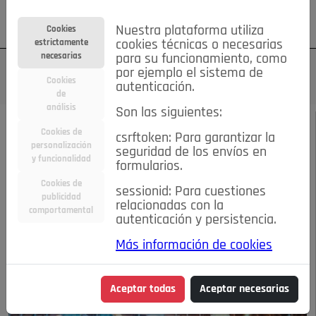
Su cuenta
Regístrese
¿Olvidó su contraseña?
Nuestra plataforma utiliza
Cookies
estrictamente
cookies técnicas o necesarias
necesarias
para su funcionamiento, como
por ejemplo el sistema de
Cookies
autenticación.
de
análisis
Son las siguientes:
SEPTIEMBRE DE 2024
/
FIESTAS
Cookies de
csrftoken: Para garantizar la
personalización
seguridad de los envíos en
MARTES, 3 FIESTAS
y funcionalidad
formularios.
Cookies de
sessionid: Para cuestiones
POZUELO
publicidad
relacionadas con la
comportamental
autenticación y persistencia.
03-09-2024 10:39 a.m.
Más información de cookies
Aceptar todas
Aceptar necesarias