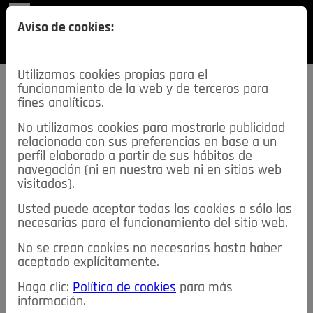
REVISTA
Aviso de cookies:
SECCIONES
Utilizamos cookies propias para el
funcionamiento de la web y de terceros para
fines analíticos.
No utilizamos cookies para mostrarle publicidad
relacionada con sus preferencias en base a un
descarga esta
perfil elaborado a partir de sus hábitos de
REVISTA
navegación (ni en nuestra web ni en sitios web
visitados).
Usted puede aceptar todas las cookies o sólo las
≡
NOTICIAS
necesarias para el funcionamiento del sitio web.
No se crean cookies no necesarias hasta haber
NOTICIAS
SERVICIOS DE INTERÉS
aceptado explícitamente.
TABLÓN DE ANUNCIOS
MIS ANUNCIOS
CONTACTO
Haga clic:
Política de cookies
para más
información.
NOSOTROS