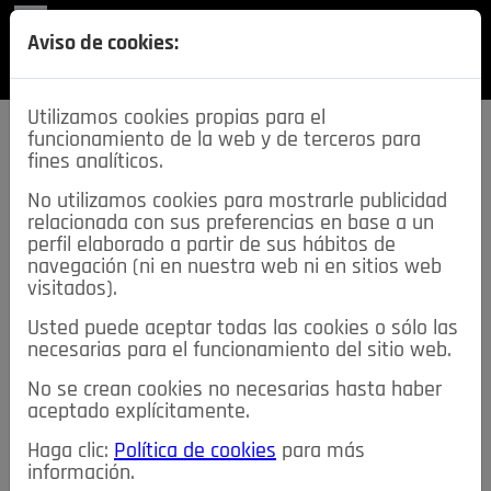
REVISTA
Aviso de cookies:
SECCIONES
Utilizamos cookies propias para el
funcionamiento de la web y de terceros para
fines analíticos.
No utilizamos cookies para mostrarle publicidad
relacionada con sus preferencias en base a un
descarga esta
perfil elaborado a partir de sus hábitos de
REVISTA
navegación (ni en nuestra web ni en sitios web
visitados).
Usted puede aceptar todas las cookies o sólo las
≡
NOTICIAS
necesarias para el funcionamiento del sitio web.
No se crean cookies no necesarias hasta haber
NOTICIAS
SERVICIOS DE INTERÉS
aceptado explícitamente.
TABLÓN DE ANUNCIOS
MIS ANUNCIOS
CONTACTO
Haga clic:
Política de cookies
para más
información.
NOSOTROS