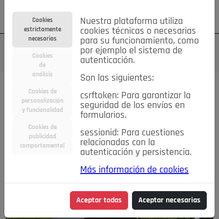
Su cuenta
Regístrese
¿Olvidó su contraseña?
Nuestra plataforma utiliza
Cookies
estrictamente
cookies técnicas o necesarias
necesarias
para su funcionamiento, como
por ejemplo el sistema de
Cookies
autenticación.
de
análisis
Son las siguientes:
Cookies de
csrftoken: Para garantizar la
personalización
seguridad de los envíos en
y funcionalidad
formularios.
Cookies de
sessionid: Para cuestiones
publicidad
relacionadas con la
comportamental
autenticación y persistencia.
Más información de cookies
Aceptar todas
Aceptar necesarias