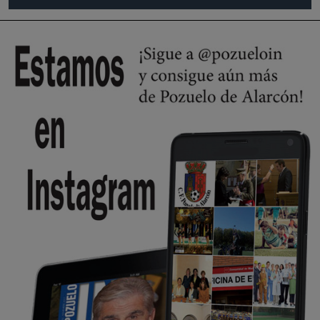
se va porke no tiene piscina 🤪🤪🤪
Pozuelo de Alarcón
🔴 EXCLUSIVA | El comisario de la …
Y ese quien es, apenas se ven patrullas en la estación, como si se van
todos, no vamos a notar …
Pozuelo de Alarcón
🔴 EXCLUSIVA | El comisario de la …