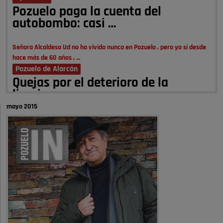
Pozuelo paga la cuenta del
autobombo: casi …
Señora Alcaldesa Ud no ha vivido nunca en Pozuelo , pero yo si desde
hace más de 60 años , …
Pozuelo de Alarcón
Quejas por el deterioro de la
limpieza …
mayo 2015
A ver si es posible que haya vivienda para familias con hijos y no
solamente jóvenes que no es tan …
Pozuelo de Alarcón
Pozuelo desbloquea
definitivamente Huerta Grande: las
obras …
Donde pueden inscribirse las personas empadronados en Pozuelo para
la vivienda asequible .