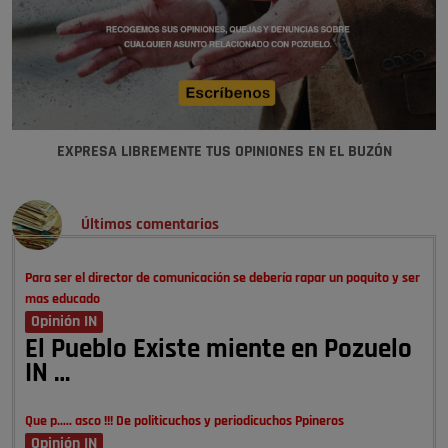
EXPRESA LIBREMENTE TUS OPINIONES EN EL BUZÓN
Últimos comentarios
Para ser el director de comunicación se debería rapar un poquito y ser
mas educado
Opinión IN
El Pueblo Existe miente en Pozuelo
IN …
Que p..... asco !!! De politicuchos y periodicuchos Ppineros
Opinión IN