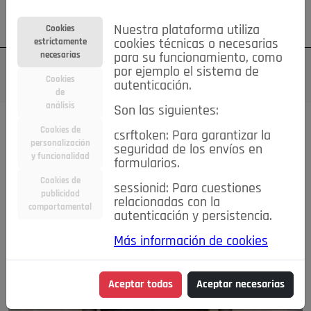
Su cuenta
Regístrese
¿Olvidó su contraseña?
Nuestra plataforma utiliza
Cookies
estrictamente
cookies técnicas o necesarias
necesarias
para su funcionamiento, como
por ejemplo el sistema de
Cookies
autenticación.
de
análisis
Son las siguientes:
Cookies de
csrftoken: Para garantizar la
personalización
seguridad de los envíos en
y funcionalidad
formularios.
Cookies de
sessionid: Para cuestiones
publicidad
relacionadas con la
comportamental
autenticación y persistencia.
Más información de cookies
Aceptar todas
Aceptar necesarias