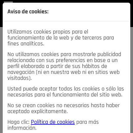
REVISTA
Aviso de cookies:
SECCIONES
Utilizamos cookies propias para el
funcionamiento de la web y de terceros para
fines analíticos.
No utilizamos cookies para mostrarle publicidad
relacionada con sus preferencias en base a un
descarga esta
perfil elaborado a partir de sus hábitos de
REVISTA
navegación (ni en nuestra web ni en sitios web
visitados).
Usted puede aceptar todas las cookies o sólo las
≡
NOTICIAS
necesarias para el funcionamiento del sitio web.
No se crean cookies no necesarias hasta haber
NOTICIAS
SERVICIOS DE INTERÉS
aceptado explícitamente.
TABLÓN DE ANUNCIOS
MIS ANUNCIOS
CONTACTO
Haga clic:
Política de cookies
para más
información.
NOSOTROS