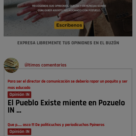
EXPRESA LIBREMENTE TUS OPINIONES EN EL BUZÓN
Últimos comentarios
Para ser el director de comunicación se debería rapar un poquito y ser
mas educado
Opinión IN
El Pueblo Existe miente en Pozuelo
IN …
Que p..... asco !!! De politicuchos y periodicuchos Ppineros
Opinión IN