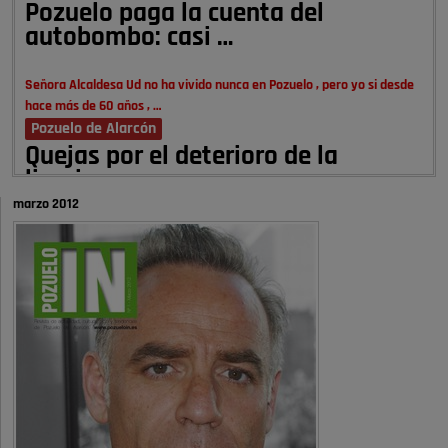
Pozuelo paga la cuenta del
autobombo: casi …
Señora Alcaldesa Ud no ha vivido nunca en Pozuelo , pero yo si desde
hace más de 60 años , …
Pozuelo de Alarcón
Quejas por el deterioro de la
limpieza …
marzo 2012
A ver si es posible que haya vivienda para familias con hijos y no
solamente jóvenes que no es tan …
Pozuelo de Alarcón
Pozuelo desbloquea
definitivamente Huerta Grande: las
obras …
Donde pueden inscribirse las personas empadronados en Pozuelo para
la vivienda asequible .
Pozuelo de Alarcón