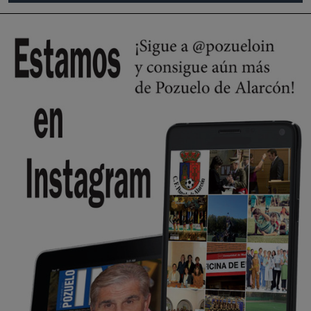
se va porke no tiene piscina 🤪🤪🤪
Pozuelo de Alarcón
🔴 EXCLUSIVA | El comisario de la …
Y ese quien es, apenas se ven patrullas en la estación, como si se van
todos, no vamos a notar …
Pozuelo de Alarcón
🔴 EXCLUSIVA | El comisario de la …